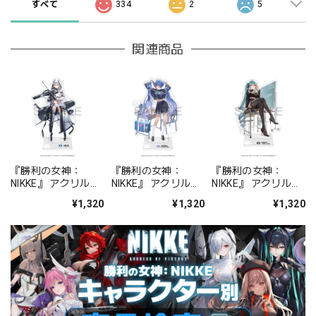
すべて
334
2
5
関連商品
『勝利の女神：
『勝利の女神：
『勝利の女神：
NIKKE』 アクリルス
NIKKE』 アクリルス
NIKKE』 アクリルス
タンド ジュリア
タンド アルカナ：フ
タンド プリバティ -
¥1,320
¥1,320
¥1,320
ォーチュンメイト
シャープレッスン