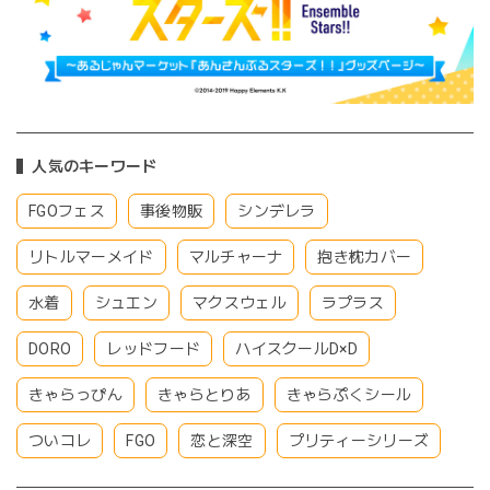
人気のキーワード
FGOフェス
事後物販
シンデレラ
リトルマーメイド
マルチャーナ
抱き枕カバー
水着
シュエン
マクスウェル
ラプラス
DORO
レッドフード
ハイスクールD×D
きゃらっぴん
きゃらとりあ
きゃらぷくシール
ついコレ
FGO
恋と深空
プリティーシリーズ