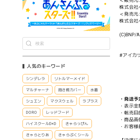
＜販売元
株式会社
＜発売元
株式会社
(C)BNP/
#アイカツ!
人気のキーワード
シンデレラ
リトルマーメイド
マルチャーナ
抱き枕カバー
水着
・発送予
シュエン
マクスウェル
ラプラス
・表示金
・転売目
DORO
レッドフード
・商品画
ハイスクールD×D
きゃらっぴん
・お客様
きゃらとりあ
きゃらぷくシール