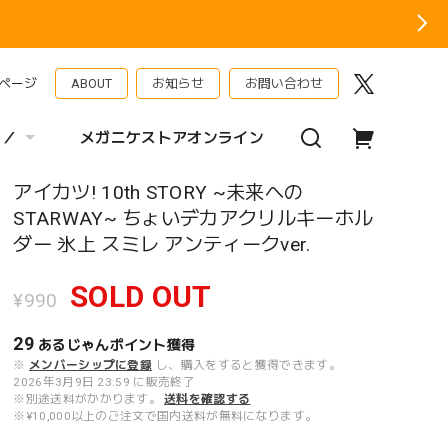
ページ
ABOUT
お知らせ
お問い合わせ
 ／
メガニケストアオンライン
アイカツ! 10th STORY ~未来への
STARWAY~ ちょいデカアクリルキーホル
ダー 氷上 スミレ アンティークver.
SOLD OUT
¥990
29
あるじゃんポイント
獲得
※
メンバーシップに登録
し、購入をすると獲得できます。
2026年3月9日 23:59 に販売終了
※別途送料がかかります。
送料を確認する
※¥10,000以上のご注文で国内送料が無料になります。