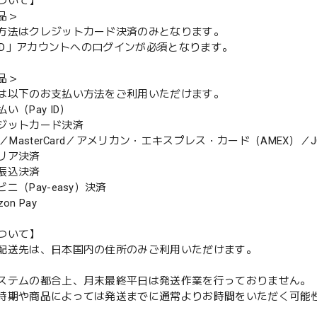
ついて】
品＞
方法はクレジットカード決済のみとなります。
y ID」アカウントへのログインが必須となります。
品＞
は以下のお支払い方法をご利用いただけます。
（Pay ID）
ジットカード決済
MasterCard／アメリカン・エキスプレス・カード（AMEX）／J
リア決済
振込決済
（Pay-easy）決済
n Pay
ついて】
配送先は、日本国内の住所のみご利用いただけます。
ステムの都合上、月末最終平日は発送作業を行っておりません。
期や商品によっては発送までに通常よりお時間をいただく可能