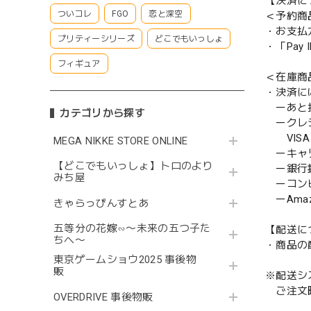
【決済に
ついコレ
FGO
恋と深空
＜予約商
・お支払
プリティーシリーズ
どこでもいっしょ
・「Pa
フィギュア
＜在庫商
・決済に
ーあと払い
カテゴリから探す
ークレ
VISA／
MEGA NIKKE STORE ONLINE
ーキャ
【どこでもいっしょ】トロのより
ー銀行
みち屋
ーコンビニ
ーAmazo
きゃらっぴんすとあ
五等分の花嫁∽〜未来の五つ子た
【配送に
ちへ〜
・商品の
東京ゲームショウ2025 事後物
販
※配送シ
ご注文時
OVERDRIVE 事後物販