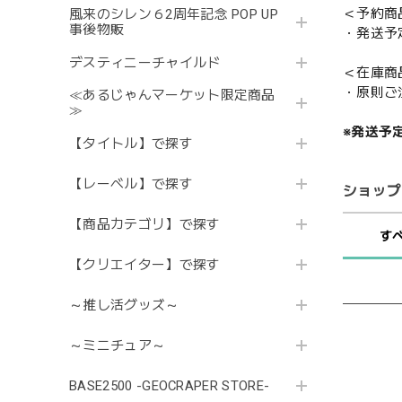
＜予約商
風来のシレン６2周年記念 POP UP
事後物販
・発送予
デスティニーチャイルド
＜在庫商
・原則ご
≪あるじゃんマーケット限定商品
≫
※発送予
【タイトル】で探す
【レーベル】で探す
ショップ
【商品カテゴリ】で探す
す
【クリエイター】で探す
～推し活グッズ～
～ミニチュア～
BASE2500 -GEOCRAPER STORE-