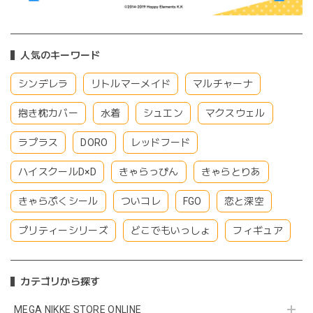
人気のキーワード
シンデレラ
リトルマーメイド
マルチャーナ
抱き枕カバー
水着
シュエン
マクスウェル
ラプラス
DORO
レッドフード
ハイスクールD×D
きゃらっぴん
きゃらとりあ
きゃらぷくシール
ついコレ
FGO
恋と深空
プリティーシリーズ
どこでもいっしょ
フィギュア
カテゴリから探す
MEGA NIKKE STORE ONLINE