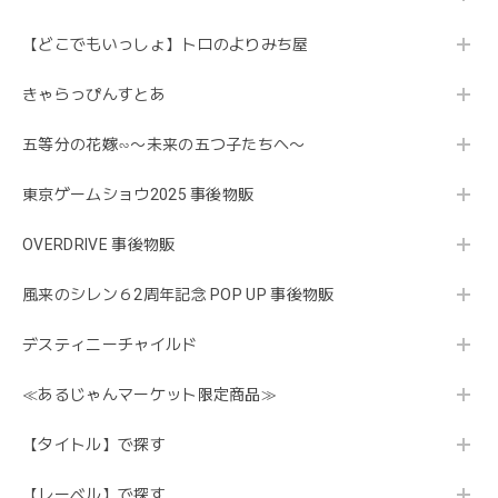
【どこでもいっしょ】トロのよりみち屋
きゃらっぴんすとあ
五等分の花嫁∽〜未来の五つ子たちへ〜
東京ゲームショウ2025 事後物販
OVERDRIVE 事後物販
風来のシレン６2周年記念 POP UP 事後物販
デスティニーチャイルド
≪あるじゃんマーケット限定商品≫
【タイトル】で探す
【レーベル】で探す