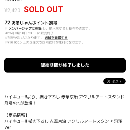
SOLD OUT
¥2,420
72
あるじゃんポイント
獲得
※
メンバーシップに登録
し、購入をすると獲得できます。
2026年3月10日 23:59 に販売終了
※別途送料がかかります。
送料を確認する
※¥10,000以上のご注文で国内送料が無料になります。
販売期間が終了しました
ハイキュー!!より、描き下ろし 赤葦京治 アクリルアートスタンド
飛翔Ver.が登場！
【商品情報】
ハイキュー!! 描き下ろし 赤葦京治 アクリルアートスタンド 飛翔
Ver.