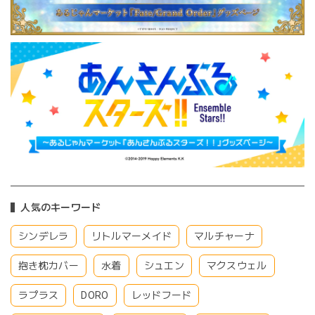
人気のキーワード
シンデレラ
リトルマーメイド
マルチャーナ
抱き枕カバー
水着
シュエン
マクスウェル
ラプラス
DORO
レッドフード