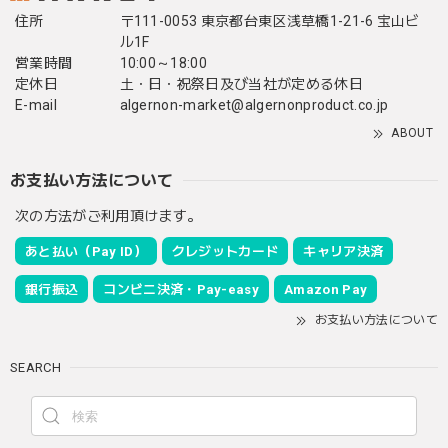
住所
〒111-0053 東京都台東区浅草橋1-21-6 宝山ビ
ル1F
営業時間
10:00～18:00
定休日
土・日・祝祭日及び当社が定める休日
E-mail
algernon-market@algernonproduct.co.jp
ABOUT
お支払い方法について
次の方法がご利用頂けます。
あと払い（Pay ID）
クレジットカード
キャリア決済
銀行振込
コンビニ決済・Pay-easy
Amazon Pay
お支払い方法について
SEARCH