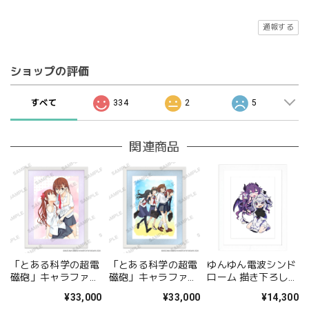
通報する
ショップの評価
すべて
334
2
5
関連商品
「とある科学の超電
「とある科学の超電
ゆんゆん電波シンド
磁砲」キャラファイ
磁砲」キャラファイ
ローム 描き下ろしキ
ングラフ 美琴&黒子
ングラフ 集合
ャラファイングラフ
¥33,000
¥33,000
¥14,300
A
（Qちゃん&ゆんゆ