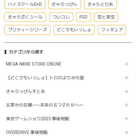
ハイスクールD×D
きゃらっぴん
きゃらとりあ
きゃらぷくシール
ついコレ
FGO
恋と深空
プリティーシリーズ
どこでもいっしょ
フィギュア
カテゴリから探す
MEGA NIKKE STORE ONLINE
【どこでもいっしょ】トロのよりみち屋
きゃらっぴんすとあ
五等分の花嫁∽〜未来の五つ子たちへ〜
東京ゲームショウ2025 事後物販
OVERDRIVE 事後物販