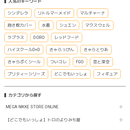
人気のキーワード
シンデレラ
リトルマーメイド
マルチャーナ
抱き枕カバー
水着
シュエン
マクスウェル
ラプラス
DORO
レッドフード
ハイスクールD×D
きゃらっぴん
きゃらとりあ
きゃらぷくシール
ついコレ
FGO
恋と深空
プリティーシリーズ
どこでもいっしょ
フィギュア
カテゴリから探す
MEGA NIKKE STORE ONLINE
【どこでもいっしょ】トロのよりみち屋