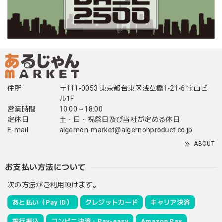
住所
〒111-0053 東京都台東区浅草橋1-21-6 宝山ビ
ル1F
営業時間
10:00～18:00
定休日
土・日・祝祭日及び当社が定める休日
E-mail
algernon-market@algernonproduct.co.jp
ABOUT
お支払い方法について
次の方法がご利用頂けます。
あと払い（Pay ID）
クレジットカード
キャリア決済
銀行振込
コンビニ決済・Pay-easy
Amazon Pay