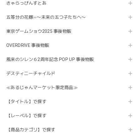
きゃらっぴんすとあ
五等分の花嫁∽〜未来の五つ子たちへ〜
東京ゲームショウ2025 事後物販
OVERDRIVE 事後物販
風来のシレン６2周年記念 POP UP 事後物販
デスティニーチャイルド
≪あるじゃんマーケット限定商品≫
【タイトル】で探す
【レーベル】で探す
【商品カテゴリ】で探す