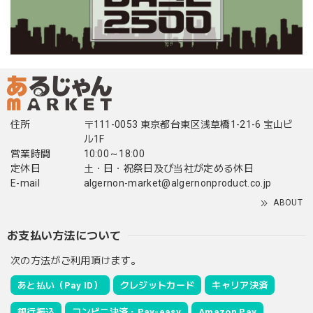
住所
〒111-0053 東京都台東区浅草橋1-21-6 宝山ビ
ル1F
営業時間
10:00～18:00
定休日
土・日・祝祭日及び当社が定める休日
E-mail
algernon-market@algernonproduct.co.jp
ABOUT
お支払い方法について
次の方法がご利用頂けます。
あと払い（Pay ID）
クレジットカード
キャリア決済
銀行振込
コンビニ決済・Pay-easy
Amazon Pay