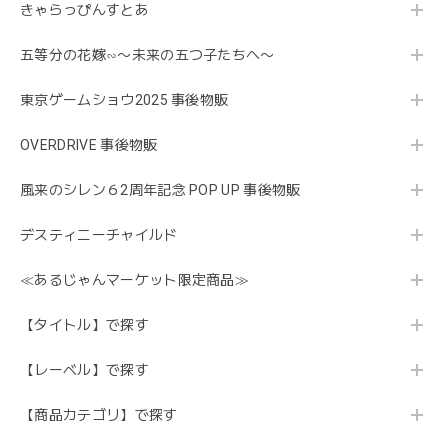
きゃらっぴんすとあ
五等分の花嫁∽〜未来の五つ子たちへ〜
東京ゲームショウ2025 事後物販
OVERDRIVE 事後物販
風来のシレン６2周年記念 POP UP 事後物販
デスティニーチャイルド
≪あるじゃんマーケット限定商品≫
【タイトル】で探す
【レーベル】で探す
【商品カテゴリ】で探す