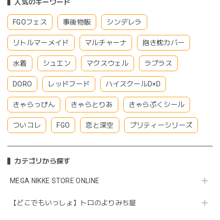
人気のキーワード
FGOフェス
事後物販
シンデレラ
リトルマーメイド
マルチャーナ
抱き枕カバー
水着
シュエン
マクスウェル
ラプラス
DORO
レッドフード
ハイスクールD×D
きゃらっぴん
きゃらとりあ
きゃらぷくシール
ついコレ
FGO
恋と深空
プリティーシリーズ
カテゴリから探す
MEGA NIKKE STORE ONLINE
【どこでもいっしょ】トロのよりみち屋