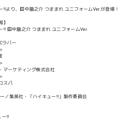
!!より、田中龍之介 つままれ ユニフォームVer.が登場！
報】
!! 田中龍之介 つままれ ユニフォームVer.
VCラバー
＞
度
＞
・マーケティング株式会社
＞
コスパ
舘春一／集英社・「ハイキュー!!」製作委員会
ー!!