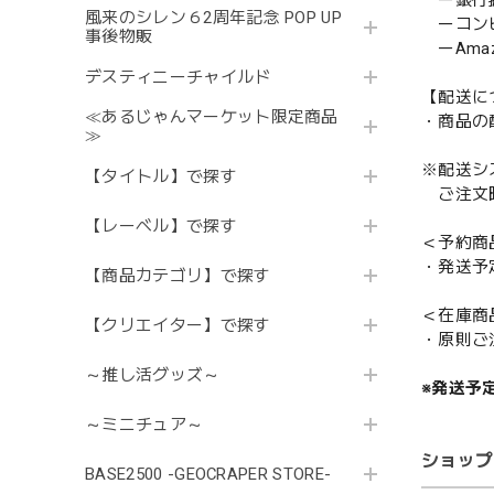
ー銀行
風来のシレン６2周年記念 POP UP
ーコンビニ
事後物販
ーAmazo
デスティニーチャイルド
【配送に
≪あるじゃんマーケット限定商品
・商品の
≫
※配送シ
【タイトル】で探す
ご注文時
【レーベル】で探す
＜予約商
・発送予
【商品カテゴリ】で探す
＜在庫商
【クリエイター】で探す
・原則ご
～推し活グッズ～
※発送予
～ミニチュア～
ショップ
BASE2500 -GEOCRAPER STORE-