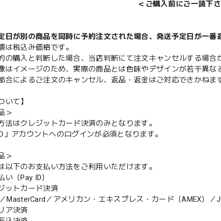
＜ご購入前にご一読下さ
定日が別の商品を同時に予約注文された場合、発送予定日が一番
額は税込み価格です。
的の購入と判断した場合、当店判断にて注文キャンセルする場合
像はイメージのため、実際の商品とは色味やデザインが若干異な
都合によるご注文のキャンセル、返品・返金はご対応できかねま
ついて】
品＞
方法はクレジットカード決済のみとなります。
y ID」アカウントへのログインが必須となります。
品＞
は以下のお支払い方法をご利用いただけます。
（Pay ID）
ジットカード決済
MasterCard／アメリカン・エキスプレス・カード（AMEX）／J
リア決済