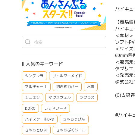
ハイキュー
【商品情
ハイキュー
＜素材＞
ソフトP
＜サイズ
60mm程
＜販売元
人気のキーワード
タブリエ
＜発売元
シンデレラ
リトルマーメイド
株式会社
マルチャーナ
抱き枕カバー
水着
(C)古
シュエン
マクスウェル
ラプラス
DORO
レッドフード
#ハイキュ
ハイスクールD×D
きゃらっぴん
きゃらとりあ
きゃらぷくシール