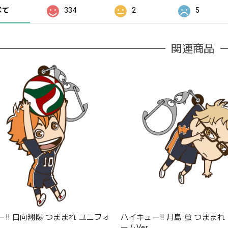
べて
334
2
5
関連商品
!! 日向翔陽 つままれ ユニフォ
ハイキュー!! 月島 蛍 つままれ
ームVer.