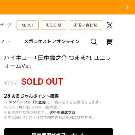
ページ
ABOUT
お知らせ
お問い合わせ
 ／
メガニケストアオンライン
ハイキュー!! 田中龍之介 つままれ ユニフ
ォームVer.
SOLD OUT
¥957
28
あるじゃんポイント
獲得
※
メンバーシップに登録
し、購入をすると獲得できます。
2026年3月10日 23:59 に販売終了
※別途送料がかかります。
送料を確認する
※¥10,000以上のご注文で国内送料が無料になります。