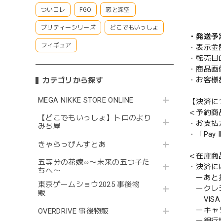
ついコレ
FGO
恋と深空
プリティーシリーズ
どこでもいっしょ
・発送予
フィギュア
・表示金
・転売目
・商品画
・お客様
カテゴリから探す
MEGA NIKKE STORE ONLINE
【決済に
＜予約商
【どこでもいっしょ】トロのより
・お支払
みち屋
・「Pa
きゃらっぴんすとあ
＜在庫商
五等分の花嫁∽〜未来の五つ子た
・決済に
ちへ〜
ーあと払い
東京ゲームショウ2025 事後物
ークレ
販
VISA／
ーキャ
OVERDRIVE 事後物販