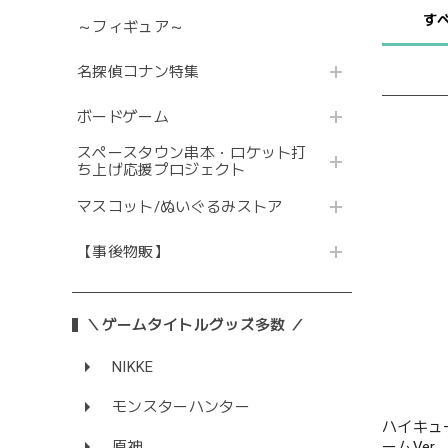
す
～フィギュア～
名探偵コナン特集
ボードゲーム
スペースタウン串本・ロケット打
ち上げ応援プロジェクト
マスコット/ぬいぐるみストア
【事後物販】
＼ゲームタイトルグッズ多数 ／
NIKKE
モンスターハンター
ハイキュー
ームVer.
原神