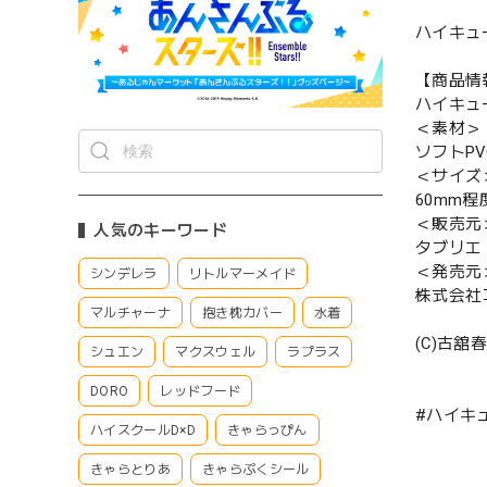
ハイキュー
【商品情
ハイキュー
＜素材＞
ソフトP
＜サイズ
60mm程
＜販売元
人気のキーワード
タブリエ
＜発売元
シンデレラ
リトルマーメイド
株式会社
マルチャーナ
抱き枕カバー
水着
(C)古
シュエン
マクスウェル
ラプラス
DORO
レッドフード
#ハイキュ
ハイスクールD×D
きゃらっぴん
きゃらとりあ
きゃらぷくシール