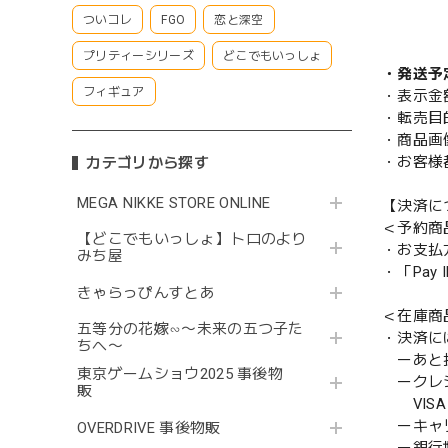
ついコレ
FGO
恋と深空
プリティーシリーズ
どこでもいっしょ
・発送予
フィギュア
・表示金
・転売目
・商品画
・お客様
カテゴリから探す
MEGA NIKKE STORE ONLINE
【決済に
＜予約商
【どこでもいっしょ】トロのより
・お支払
みち屋
・「Pa
きゃらっぴんすとあ
＜在庫商
五等分の花嫁∽〜未来の五つ子た
・決済に
ちへ〜
ーあと払い
東京ゲームショウ2025 事後物
ークレ
販
VISA／
ーキャ
OVERDRIVE 事後物販