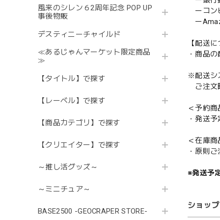
ー銀行
風来のシレン６2周年記念 POP UP
ーコンビニ
事後物販
ーAmazo
デスティニーチャイルド
【配送に
≪あるじゃんマーケット限定商品
・商品の
≫
※配送シ
【タイトル】で探す
ご注文時
【レーベル】で探す
＜予約商
・発送予
【商品カテゴリ】で探す
＜在庫商
【クリエイター】で探す
・原則ご
～推し活グッズ～
※発送予
～ミニチュア～
ショップ
BASE2500 -GEOCRAPER STORE-