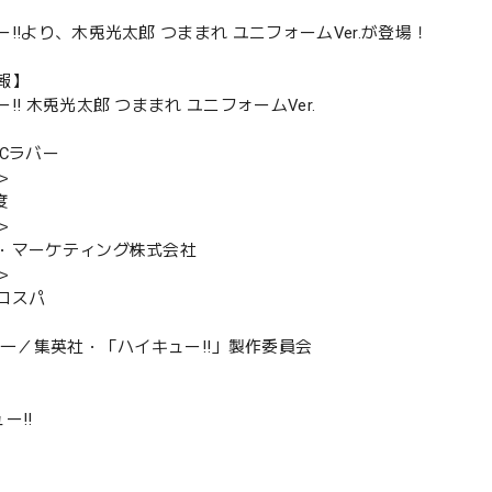
!!より、木兎光太郎 つままれ ユニフォームVer.が登場！
報】
!! 木兎光太郎 つままれ ユニフォームVer.
VCラバー
＞
度
＞
・マーケティング株式会社
＞
コスパ
舘春一／集英社・「ハイキュー!!」製作委員会
ー!!