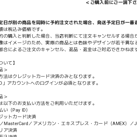
＜ご購入前にご一読下さ
定日が別の商品を同時に予約注文された場合、発送予定日が一番
額は税込み価格です。
的の購入と判断した場合、当店判断にて注文キャンセルする場合
像はイメージのため、実際の商品とは色味やデザインが若干異な
都合によるご注文のキャンセル、返品・返金はご対応できかねま
ついて】
品＞
方法はクレジットカード決済のみとなります。
y ID」アカウントへのログインが必須となります。
品＞
は以下のお支払い方法をご利用いただけます。
（Pay ID）
ジットカード決済
MasterCard／アメリカン・エキスプレス・カード（AMEX）／J
リア決済