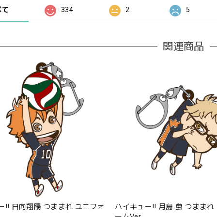
べて
334
2
5
関連商品
!! 日向翔陽 つままれ ユニフォ
ハイキュー!! 月島 蛍 つままれ
ームVer.