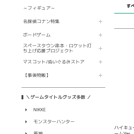
す
～フィギュア～
名探偵コナン特集
ボードゲーム
スペースタウン串本・ロケット打
ち上げ応援プロジェクト
マスコット/ぬいぐるみストア
【事後物販】
＼ゲームタイトルグッズ多数 ／
NIKKE
モンスターハンター
ハイキュー
ームVer.
原神