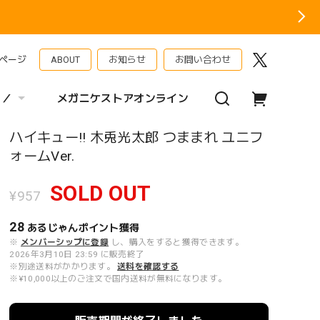
ページ
ABOUT
お知らせ
お問い合わせ
 ／
メガニケストアオンライン
ハイキュー!! 木兎光太郎 つままれ ユニフ
ォームVer.
SOLD OUT
¥957
28
あるじゃんポイント
獲得
※
メンバーシップに登録
し、購入をすると獲得できます。
2026年3月10日 23:59 に販売終了
※別途送料がかかります。
送料を確認する
※¥10,000以上のご注文で国内送料が無料になります。