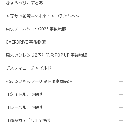
きゃらっぴんすとあ
五等分の花嫁∽〜未来の五つ子たちへ〜
東京ゲームショウ2025 事後物販
OVERDRIVE 事後物販
風来のシレン６2周年記念 POP UP 事後物販
デスティニーチャイルド
≪あるじゃんマーケット限定商品≫
【タイトル】で探す
【レーベル】で探す
【商品カテゴリ】で探す