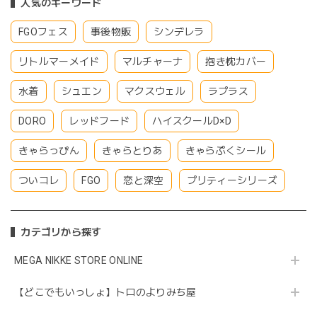
人気のキーワード
FGOフェス
事後物販
シンデレラ
リトルマーメイド
マルチャーナ
抱き枕カバー
水着
シュエン
マクスウェル
ラプラス
DORO
レッドフード
ハイスクールD×D
きゃらっぴん
きゃらとりあ
きゃらぷくシール
ついコレ
FGO
恋と深空
プリティーシリーズ
カテゴリから探す
MEGA NIKKE STORE ONLINE
【どこでもいっしょ】トロのよりみち屋