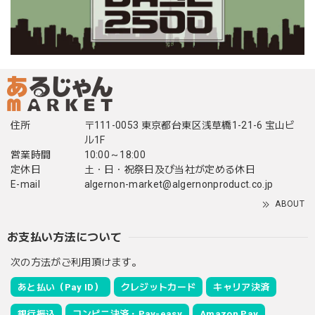
住所
〒111-0053 東京都台東区浅草橋1-21-6 宝山ビ
ル1F
営業時間
10:00～18:00
定休日
土・日・祝祭日及び当社が定める休日
E-mail
algernon-market@algernonproduct.co.jp
ABOUT
お支払い方法について
次の方法がご利用頂けます。
あと払い（Pay ID）
クレジットカード
キャリア決済
銀行振込
コンビニ決済・Pay-easy
Amazon Pay