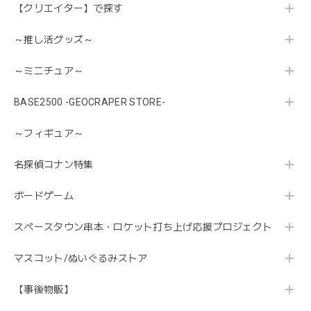
【クリエイター】で探す
～推し活グッズ～
～ミニチュア～
BASE2500 -GEOCRAPER STORE-
～フィギュア～
名探偵コナン特集
ボードゲーム
スペースタウン串本・ロケット打ち上げ応援プロジェクト
マスコット/ぬいぐるみストア
【事後物販】