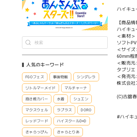
ハイキュー
【商品情
ハイキュー
＜素材＞
ソフトP
＜サイズ
60mm程
＜販売元
人気のキーワード
タブリエ
＜発売元
FGOフェス
事後物販
シンデレラ
株式会社
リトルマーメイド
マルチャーナ
(C)古
抱き枕カバー
水着
シュエン
マクスウェル
ラプラス
DORO
#ハイキュ
レッドフード
ハイスクールD×D
きゃらっぴん
きゃらとりあ