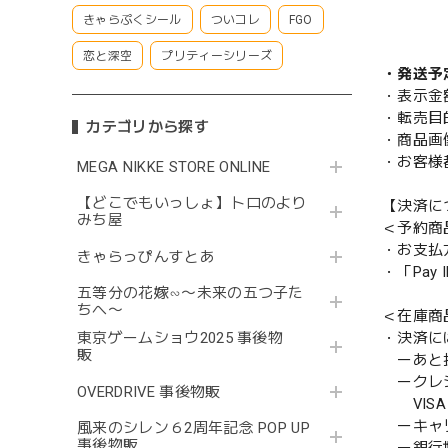
きゃらぷくシール
ついコレ
FGO
恋と深空
プリティーシリーズ
・発送予
・表示金
・転売目
カテゴリから探す
・商品画
・お客様
MEGA NIKKE STORE ONLINE
【どこでもいっしょ】トロのより
【決済に
みち屋
＜予約商
・お支払
きゃらっぴんすとあ
・「Pa
五等分の花嫁∽〜未来の五つ子た
ちへ〜
＜在庫商
・決済に
東京ゲームショウ2025 事後物
販
ーあと払い
ークレ
OVERDRIVE 事後物販
VISA／
ーキャ
風来のシレン６2周年記念 POP UP
事後物販