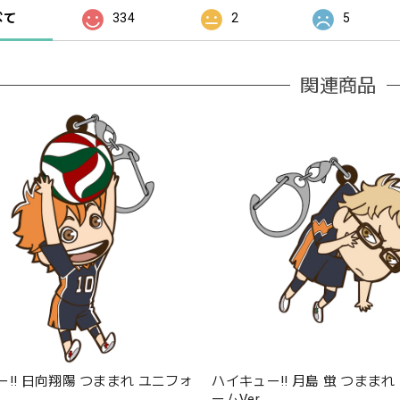
べて
334
2
5
関連商品
!! 日向翔陽 つままれ ユニフォ
ハイキュー!! 月島 蛍 つままれ
ームVer.