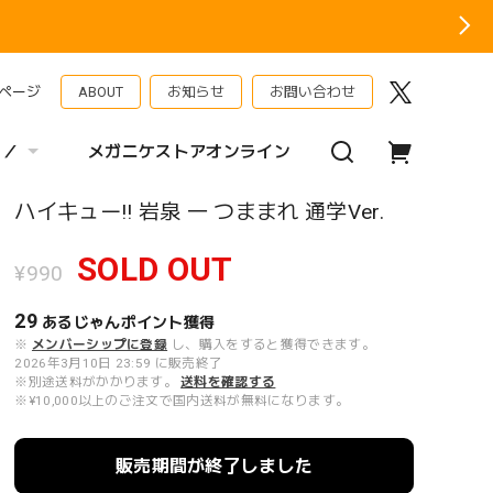
ページ
ABOUT
お知らせ
お問い合わせ
 ／
メガニケストアオンライン
ハイキュー!! 岩泉 一 つままれ 通学Ver.
SOLD OUT
¥990
29
あるじゃんポイント
獲得
※
メンバーシップに登録
し、購入をすると獲得できます。
2026年3月10日 23:59 に販売終了
※別途送料がかかります。
送料を確認する
※¥10,000以上のご注文で国内送料が無料になります。
販売期間が終了しました