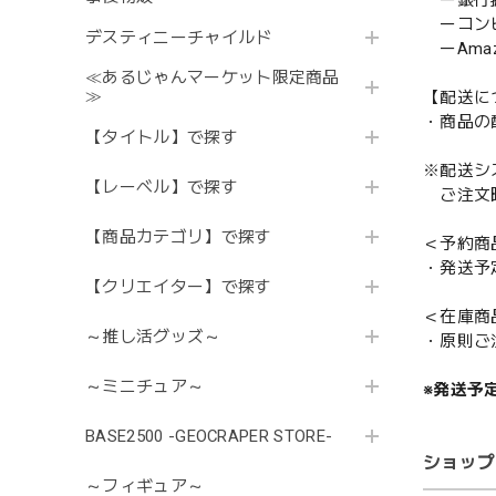
ー銀行
ーコンビニ
デスティニーチャイルド
ーAmazo
≪あるじゃんマーケット限定商品
≫
【配送に
・商品の
【タイトル】で探す
※配送シ
【レーベル】で探す
ご注文時
【商品カテゴリ】で探す
＜予約商
・発送予
【クリエイター】で探す
＜在庫商
～推し活グッズ～
・原則ご
～ミニチュア～
※発送予
BASE2500 -GEOCRAPER STORE-
ショップ
～フィギュア～