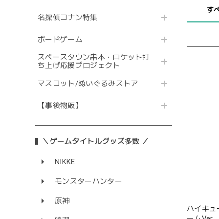
す
名探偵コナン特集
ボードゲーム
スペースタウン串本・ロケット打
ち上げ応援プロジェクト
マスコット/ぬいぐるみストア
【事後物販】
＼ゲームタイトルグッズ多数 ／
NIKKE
モンスターハンター
原神
ハイキュー
ームVer.