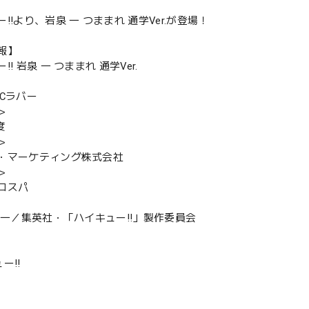
!!より、岩泉 一 つままれ 通学Ver.が登場！
報】
!! 岩泉 一 つままれ 通学Ver.
VCラバー
＞
度
＞
・マーケティング株式会社
＞
コスパ
舘春一／集英社・「ハイキュー!!」製作委員会
ー!!