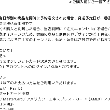
＜ご購入前にご一読下さ
定日が別の商品を同時に予約注文された場合、発送予定日が一番
額は税込み価格です。
的の購入と判断した場合、当店判断にて注文キャンセルする場合
像はイメージのため、実際の商品とは色味やデザインが若干異な
都合によるご注文のキャンセル、返品・返金はご対応できかねま
ついて】
品＞
方法はクレジットカード決済のみとなります。
y ID」アカウントへのログインが必須となります。
品＞
は以下のお支払い方法をご利用いただけます。
（Pay ID）
ジットカード決済
MasterCard／アメリカン・エキスプレス・カード（AMEX）／J
リア決済