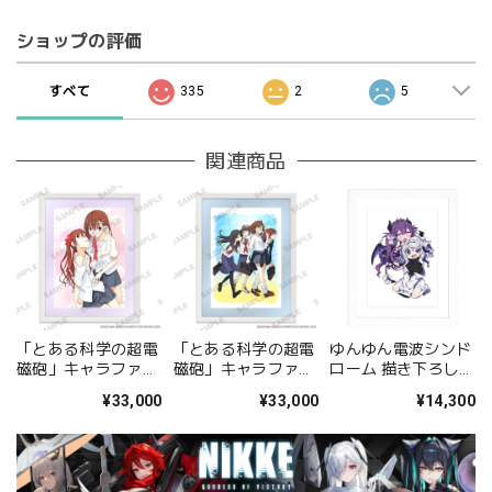
ショップの評価
すべて
335
2
5
関連商品
「とある科学の超電
「とある科学の超電
ゆんゆん電波シンド
磁砲」キャラファイ
磁砲」キャラファイ
ローム 描き下ろしキ
ングラフ 美琴&黒子
ングラフ 集合
ャラファイングラフ
¥33,000
¥33,000
¥14,300
A
（Qちゃん&ゆんゆ
ん） A4