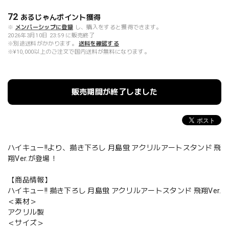
72
あるじゃんポイント
獲得
※
メンバーシップに登録
し、購入をすると獲得できます。
2026年3月10日 23:59 に販売終了
※別途送料がかかります。
送料を確認する
※¥10,000以上のご注文で国内送料が無料になります。
販売期間が終了しました
ハイキュー!!より、描き下ろし 月島蛍 アクリルアートスタンド 飛
翔Ver.が登場！
【商品情報】
ハイキュー!! 描き下ろし 月島蛍 アクリルアートスタンド 飛翔Ver.
＜素材＞
アクリル製
＜サイズ＞