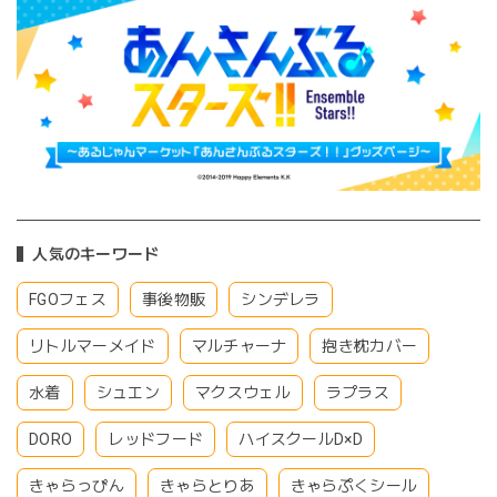
人気のキーワード
FGOフェス
事後物販
シンデレラ
リトルマーメイド
マルチャーナ
抱き枕カバー
水着
シュエン
マクスウェル
ラプラス
DORO
レッドフード
ハイスクールD×D
きゃらっぴん
きゃらとりあ
きゃらぷくシール