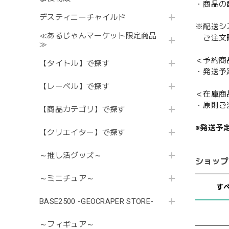
・商品の
デスティニーチャイルド
※配送シ
≪あるじゃんマーケット限定商品
ご注文時
≫
＜予約商
【タイトル】で探す
・発送予
【レーベル】で探す
＜在庫商
・原則ご
【商品カテゴリ】で探す
※発送予
【クリエイター】で探す
～推し活グッズ～
ショップ
～ミニチュア～
す
BASE2500 -GEOCRAPER STORE-
～フィギュア～