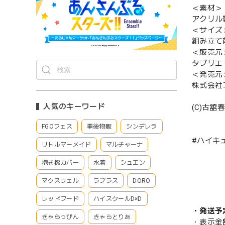
＜素材＞
アクリル
＜サイズ
組み立て
＜販売元
タブリエ
＜発売元
株式会社
人気のキーワード
(C)古
FGOフェス
事後物販
シンデレラ
#ハイキュ
リトルマーメイド
マルチャーナ
抱き枕カバー
水着
シュエン
マクスウェル
ラプラス
DORO
レッドフード
ハイスクールD×D
・発送予
きゃらっぴん
きゃらとりあ
・表示金