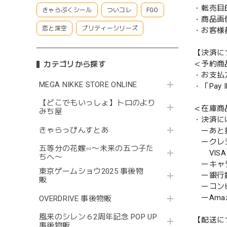
・転売目
きゃらぷくシール
ついコレ
FGO
・商品画
恋と深空
プリティーシリーズ
・お客様
【決済に
＜予約商
カテゴリから探す
・お支払
MEGA NIKKE STORE ONLINE
・「Pa
【どこでもいっしょ】トロのより
＜在庫商
みち屋
・決済に
きゃらっぴんすとあ
ーあと払い
ークレ
五等分の花嫁∽〜未来の五つ子た
VISA／
ちへ〜
ーキャ
東京ゲームショウ2025 事後物
ー銀行
販
ーコンビニ
ーAmazo
OVERDRIVE 事後物販
風来のシレン６2周年記念 POP UP
【配送に
事後物販