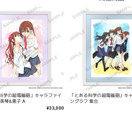
科学の超電磁砲」キャラファイ
「とある科学の超電磁砲」キ
美琴&黒子 A
ングラフ 集合
¥33,000