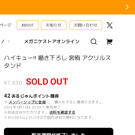
ページ
ABOUT
お知らせ
お問い合わせ
 ／
メガニケストアオンライン
ハイキュー!! 描き下ろし 宮侑 アクリルス
タンド
SOLD OUT
¥1,430
42
あるじゃんポイント
獲得
※
メンバーシップに登録
し、購入をすると獲得できます。
2026年3月10日 23:59 に販売終了
※別途送料がかかります。
送料を確認する
※¥10,000以上のご注文で国内送料が無料になります。