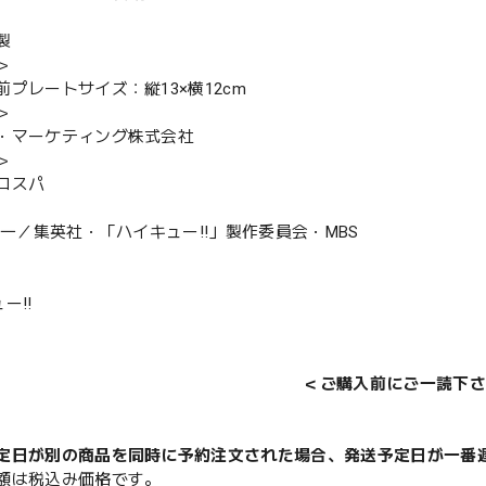
製
＞
前プレートサイズ：縦13×横12cm
＞
・マーケティング株式会社
＞
コスパ
舘春一／集英社・「ハイキュー!!」製作委員会・MBS
ー!!
＜ご購入前にご一読下さ
定日が別の商品を同時に予約注文された場合、発送予定日が一番
額は税込み価格です。