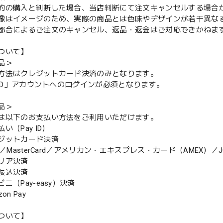
的の購入と判断した場合、当店判断にて注文キャンセルする場合
像はイメージのため、実際の商品とは色味やデザインが若干異な
都合によるご注文のキャンセル、返品・返金はご対応できかねま
ついて】
品＞
方法はクレジットカード決済のみとなります。
y ID」アカウントへのログインが必須となります。
品＞
は以下のお支払い方法をご利用いただけます。
（Pay ID）
ジットカード決済
MasterCard／アメリカン・エキスプレス・カード（AMEX）／J
リア決済
振込決済
（Pay-easy）決済
n Pay
ついて】