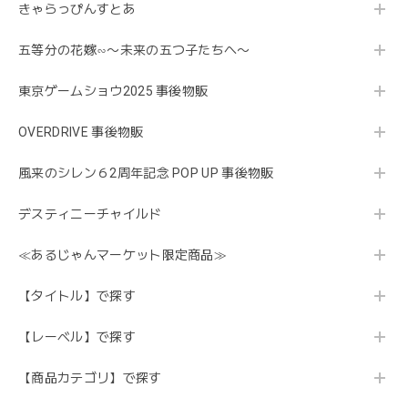
きゃらっぴんすとあ
五等分の花嫁∽〜未来の五つ子たちへ〜
東京ゲームショウ2025 事後物販
OVERDRIVE 事後物販
風来のシレン６2周年記念 POP UP 事後物販
デスティニーチャイルド
≪あるじゃんマーケット限定商品≫
【タイトル】で探す
【レーベル】で探す
【商品カテゴリ】で探す