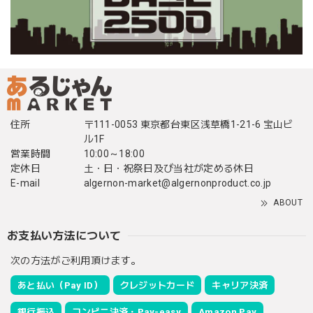
住所
〒111-0053 東京都台東区浅草橋1-21-6 宝山ビ
ル1F
営業時間
10:00～18:00
定休日
土・日・祝祭日及び当社が定める休日
E-mail
algernon-market@algernonproduct.co.jp
ABOUT
お支払い方法について
次の方法がご利用頂けます。
あと払い（Pay ID）
クレジットカード
キャリア決済
銀行振込
コンビニ決済・Pay-easy
Amazon Pay