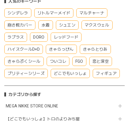
人気のキーワード
シンデレラ
リトルマーメイド
マルチャーナ
抱き枕カバー
水着
シュエン
マクスウェル
ラプラス
DORO
レッドフード
ハイスクールD×D
きゃらっぴん
きゃらとりあ
きゃらぷくシール
ついコレ
FGO
恋と深空
プリティーシリーズ
どこでもいっしょ
フィギュア
カテゴリから探す
MEGA NIKKE STORE ONLINE
【どこでもいっしょ】トロのよりみち屋