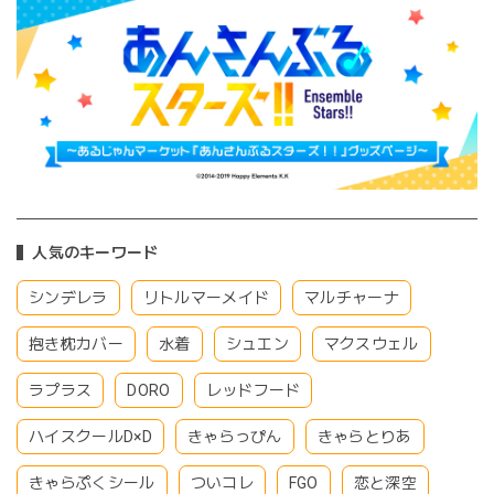
人気のキーワード
シンデレラ
リトルマーメイド
マルチャーナ
抱き枕カバー
水着
シュエン
マクスウェル
ラプラス
DORO
レッドフード
ハイスクールD×D
きゃらっぴん
きゃらとりあ
きゃらぷくシール
ついコレ
FGO
恋と深空