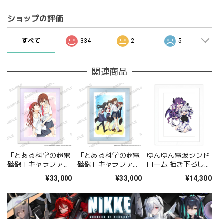
ショップの評価
すべて
334
2
5
関連商品
「とある科学の超電
「とある科学の超電
ゆんゆん電波シンド
磁砲」キャラファイ
磁砲」キャラファイ
ローム 描き下ろしキ
ングラフ 美琴&黒子
ングラフ 集合
ャラファイングラフ
¥33,000
¥33,000
¥14,300
A
（Qちゃん&ゆんゆ
ん） A4