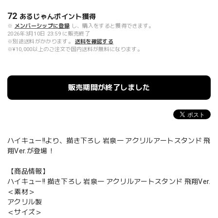
72
あるじゃんポイント
獲得
※
メンバーシップに登録
し、購入をすると獲得できます。
2026年3月10日 23:59 に販売終了
※別途送料がかかります。
送料を確認する
※¥10,000以上のご注文で国内送料が無料になります。
販売期間が終了しました
ハイキュー!!より、描き下ろし 岩泉一 アクリルアートスタンド 飛
翔Ver.が登場！
【商品情報】
ハイキュー!! 描き下ろし 岩泉一 アクリルアートスタンド 飛翔Ver.
＜素材＞
アクリル製
＜サイズ＞