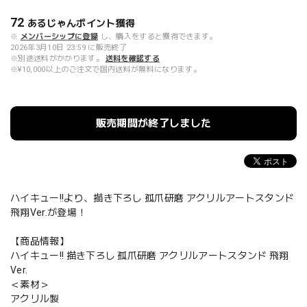
72
あるじゃんポイント
獲得
※
メンバーシップに登録
し、購入をすると獲得できます。
2026年3月10日 23:59 に販売終了
※別途送料がかかります。
送料を確認する
※¥10,000以上のご注文で国内送料が無料になります。
販売期間が終了しました
ハイキュー!!より、描き下ろし 孤爪研磨 アクリルアートスタンド
飛翔Ver.が登場！
【商品情報】
ハイキュー!! 描き下ろし 孤爪研磨 アクリルアートスタンド 飛翔
Ver.
＜素材＞
アクリル製