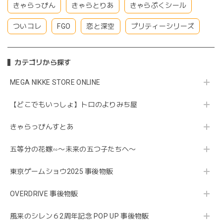
きゃらっぴん
きゃらとりあ
きゃらぷくシール
ついコレ
FGO
恋と深空
プリティーシリーズ
カテゴリから探す
MEGA NIKKE STORE ONLINE
【どこでもいっしょ】トロのよりみち屋
きゃらっぴんすとあ
五等分の花嫁∽〜未来の五つ子たちへ〜
東京ゲームショウ2025 事後物販
OVERDRIVE 事後物販
風来のシレン６2周年記念 POP UP 事後物販