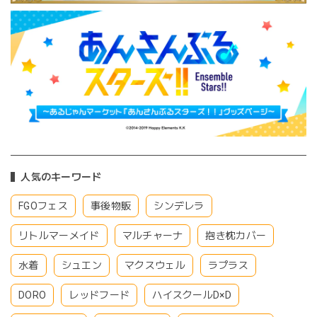
人気のキーワード
FGOフェス
事後物販
シンデレラ
リトルマーメイド
マルチャーナ
抱き枕カバー
水着
シュエン
マクスウェル
ラプラス
DORO
レッドフード
ハイスクールD×D