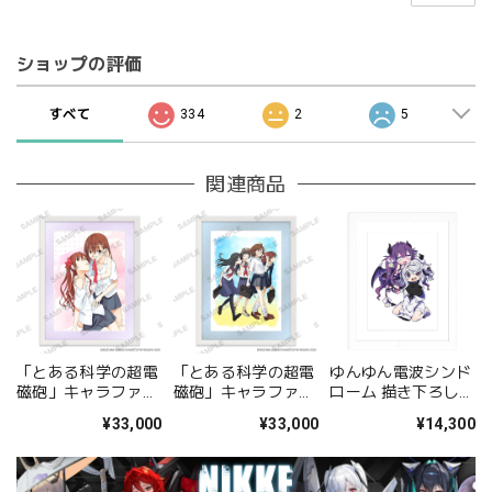
ショップの評価
すべて
334
2
5
関連商品
「とある科学の超電
「とある科学の超電
ゆんゆん電波シンド
磁砲」キャラファイ
磁砲」キャラファイ
ローム 描き下ろしキ
ングラフ 美琴&黒子
ングラフ 集合
ャラファイングラフ
¥33,000
¥33,000
¥14,300
A
（Qちゃん&ゆんゆ
ん） A4