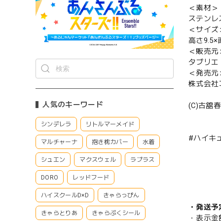
＜素材＞
ステンレ
＜サイズ
高さ9.5×
＜販売元
タブリエ
＜発売元
株式会社
人気のキーワード
(C)古
シンデレラ
リトルマーメイド
#ハイキュ
マルチャーナ
抱き枕カバー
水着
シュエン
マクスウェル
ラプラス
DORO
レッドフード
ハイスクールD×D
きゃらっぴん
・発送予
きゃらとりあ
きゃらぷくシール
・表示金