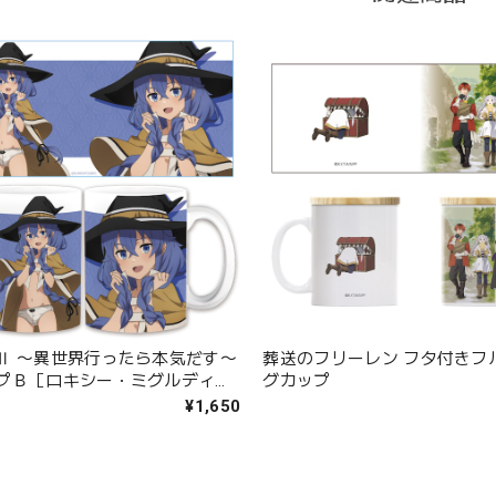
Ⅱ 〜異世界行ったら本気だす〜
葬送のフリーレン フタ付きフ
プＢ［ロキシー・ミグルディ
グカップ
き下ろし】
¥1,650