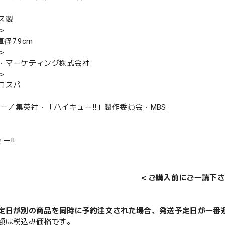
ス製
＞
直径7.9cm
＞
・マーケティング株式会社
＞
コスパ
舘春一／集英社・「ハイキュー!!」製作委員会・MBS
ー!!
＜ご購入前にご一読下さ
定日が別の商品を同時に予約注文された場合、発送予定日が一番
額は税込み価格です。