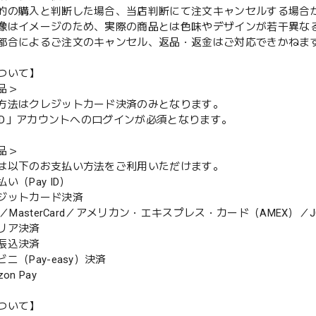
的の購入と判断した場合、当店判断にて注文キャンセルする場合
像はイメージのため、実際の商品とは色味やデザインが若干異な
都合によるご注文のキャンセル、返品・返金はご対応できかねま
ついて】
品＞
方法はクレジットカード決済のみとなります。
y ID」アカウントへのログインが必須となります。
品＞
は以下のお支払い方法をご利用いただけます。
（Pay ID）
ジットカード決済
MasterCard／アメリカン・エキスプレス・カード（AMEX）／J
リア決済
振込決済
（Pay-easy）決済
n Pay
ついて】