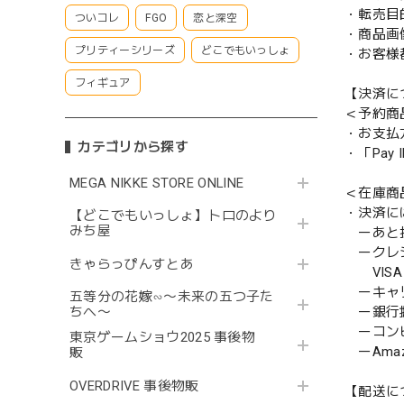
・転売目
ついコレ
FGO
恋と深空
・商品画
プリティーシリーズ
どこでもいっしょ
・お客様
フィギュア
【決済に
＜予約商
・お支払
カテゴリから探す
・「Pa
MEGA NIKKE STORE ONLINE
＜在庫商
・決済に
【どこでもいっしょ】トロのより
みち屋
ーあと払い
ークレ
きゃらっぴんすとあ
VISA／
ーキャ
五等分の花嫁∽〜未来の五つ子た
ー銀行
ちへ〜
ーコンビニ
東京ゲームショウ2025 事後物
ーAmazo
販
OVERDRIVE 事後物販
【配送に