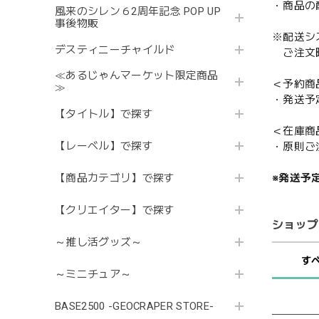
・商品の
風来のシレン６2周年記念 POP UP
事後物販
※配送シ
デスティニーチャイルド
ご注文時
≪あるじゃんマーケット限定商品
＜予約商
≫
・発送予
【タイトル】で探す
＜在庫商
【レーベル】で探す
・原則ご
※発送予
【商品カテゴリ】で探す
【クリエイター】で探す
ショップ
～推し活グッズ～
す
～ミニチュア～
BASE2500 -GEOCRAPER STORE-