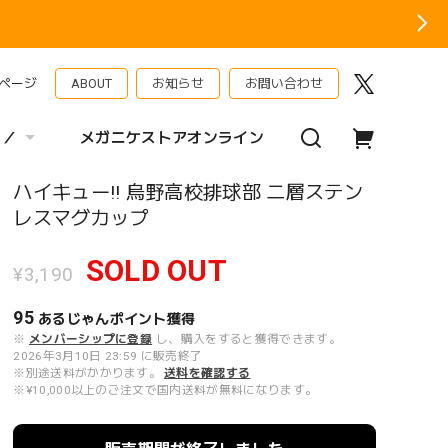
ページ
ABOUT
お知らせ
お問い合わせ
 ／
メガニケストアオンライン
ハイキュー!! 烏野高校排球部 二層ステン
レスマグカップ
SOLD OUT
¥3,190
95
あるじゃんポイント
獲得
※
メンバーシップに登録
し、購入をすると獲得できます。
2026年3月10日 23:59 に販売終了
※別途送料がかかります。
送料を確認する
※¥10,000以上のご注文で国内送料が無料になります。