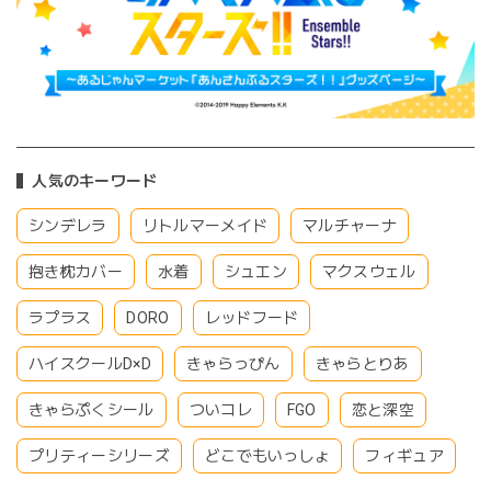
人気のキーワード
シンデレラ
リトルマーメイド
マルチャーナ
抱き枕カバー
水着
シュエン
マクスウェル
ラプラス
DORO
レッドフード
ハイスクールD×D
きゃらっぴん
きゃらとりあ
きゃらぷくシール
ついコレ
FGO
恋と深空
プリティーシリーズ
どこでもいっしょ
フィギュア