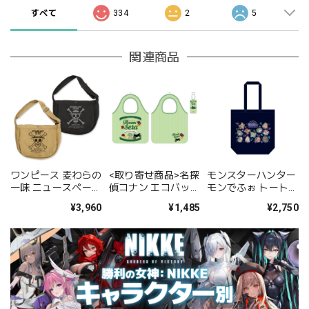
すべて
334
2
5
関連商品
<取り寄せ商品>名探
ワンピース 麦わらの
モンスターハンター
偵コナン エコバッグ
一味 ニュースペーパ
モンでふぉ トートバ
世良真純
ーバッグ/SAND
ッグ ネオンテーマ
¥1,485
¥3,960
¥2,750
KHAKI