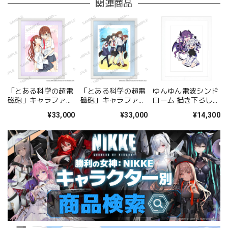
関連商品
「とある科学の超電
「とある科学の超電
ゆんゆん電波シンド
磁砲」キャラファイ
磁砲」キャラファイ
ローム 描き下ろしキ
ングラフ 美琴&黒子
ングラフ 集合
ャラファイングラフ
¥33,000
¥33,000
¥14,300
A
（Qちゃん&ゆんゆ
ん） A4