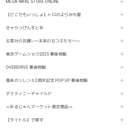
MEGA NIKKE STORE ONLINE
【どこでもいっしょ】トロのよりみち屋
きゃらっぴんすとあ
五等分の花嫁∽〜未来の五つ子たちへ〜
東京ゲームショウ2025 事後物販
OVERDRIVE 事後物販
風来のシレン６2周年記念 POP UP 事後物販
デスティニーチャイルド
≪あるじゃんマーケット限定商品≫
【タイトル】で探す