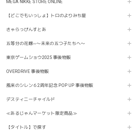
MEGA NIKKE STORE ONLINE
【どこでもいっしょ】トロのよりみち屋
きゃらっぴんすとあ
五等分の花嫁∽〜未来の五つ子たちへ〜
東京ゲームショウ2025 事後物販
OVERDRIVE 事後物販
風来のシレン６2周年記念 POP UP 事後物販
デスティニーチャイルド
≪あるじゃんマーケット限定商品≫
【タイトル】で探す