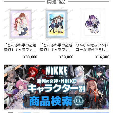
関連商品
「とある科学の超電
「とある科学の超電
ゆんゆん電波シンド
磁砲」キャラファイ
磁砲」キャラファイ
ローム 描き下ろしキ
ングラフ 美琴&黒子
ングラフ 集合
ャラファイングラフ
¥33,000
¥33,000
¥14,300
A
（Qちゃん&ゆんゆ
ん） A4