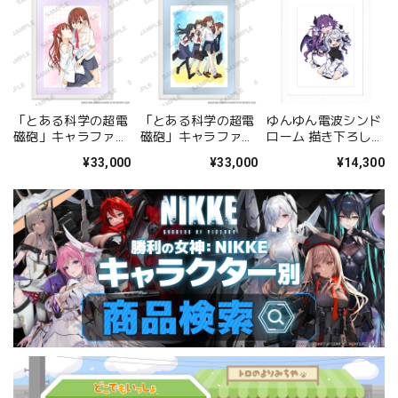
「とある科学の超電
「とある科学の超電
ゆんゆん電波シンド
磁砲」キャラファイ
磁砲」キャラファイ
ローム 描き下ろしキ
ングラフ 美琴&黒子
ングラフ 集合
ャラファイングラフ
¥33,000
¥33,000
¥14,300
A
（Qちゃん&ゆんゆ
ん） A4