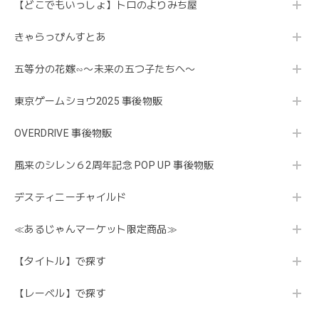
【どこでもいっしょ】トロのよりみち屋
きゃらっぴんすとあ
五等分の花嫁∽〜未来の五つ子たちへ〜
東京ゲームショウ2025 事後物販
OVERDRIVE 事後物販
風来のシレン６2周年記念 POP UP 事後物販
デスティニーチャイルド
≪あるじゃんマーケット限定商品≫
【タイトル】で探す
【レーベル】で探す