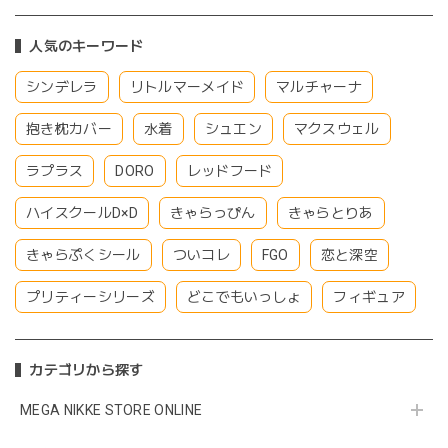
人気のキーワード
シンデレラ
リトルマーメイド
マルチャーナ
抱き枕カバー
水着
シュエン
マクスウェル
ラプラス
DORO
レッドフード
ハイスクールD×D
きゃらっぴん
きゃらとりあ
きゃらぷくシール
ついコレ
FGO
恋と深空
プリティーシリーズ
どこでもいっしょ
フィギュア
カテゴリから探す
MEGA NIKKE STORE ONLINE