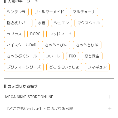
人気のキーワード
シンデレラ
リトルマーメイド
マルチャーナ
抱き枕カバー
水着
シュエン
マクスウェル
ラプラス
DORO
レッドフード
ハイスクールD×D
きゃらっぴん
きゃらとりあ
きゃらぷくシール
ついコレ
FGO
恋と深空
プリティーシリーズ
どこでもいっしょ
フィギュア
カテゴリから探す
MEGA NIKKE STORE ONLINE
【どこでもいっしょ】トロのよりみち屋