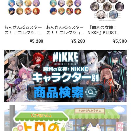
あんさんぶるスター
あんさんぶるスター
『勝利の女神：
ズ！！ コレクション
ズ！！ コレクション
NIKKE』BURST
缶バッジ[2026 Jul.]
缶バッジ[2026 Jul.]
COLLECTION 缶バッ
¥5,280
¥5,280
¥5,500
-Casual Side- BOX
-Idol Side- BOX 全
ジ Vol.9 BOX 全10種
全12種
12種