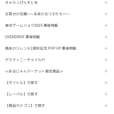
きゃらっぴんすとあ
五等分の花嫁∽〜未来の五つ子たちへ〜
東京ゲームショウ2025 事後物販
OVERDRIVE 事後物販
風来のシレン６2周年記念 POP UP 事後物販
デスティニーチャイルド
≪あるじゃんマーケット限定商品≫
【タイトル】で探す
【レーベル】で探す
【商品カテゴリ】で探す