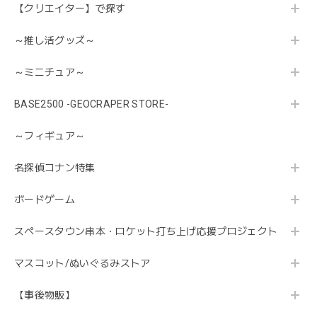
【クリエイター】で探す
～推し活グッズ～
～ミニチュア～
BASE2500 -GEOCRAPER STORE-
～フィギュア～
名探偵コナン特集
ボードゲーム
スペースタウン串本・ロケット打ち上げ応援プロジェクト
マスコット/ぬいぐるみストア
【事後物販】