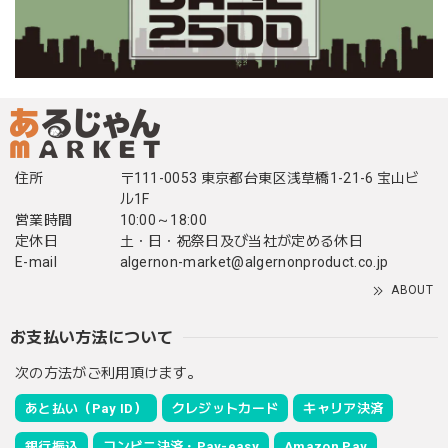
住所
〒111-0053 東京都台東区浅草橋1-21-6 宝山ビ
ル1F
営業時間
10:00～18:00
定休日
土・日・祝祭日及び当社が定める休日
E-mail
algernon-market@algernonproduct.co.jp
ABOUT
お支払い方法について
次の方法がご利用頂けます。
あと払い（Pay ID）
クレジットカード
キャリア決済
銀行振込
コンビニ決済・Pay-easy
Amazon Pay