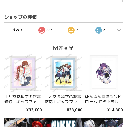
ショップの評価
すべて
335
2
5
関連商品
「とある科学の超電
「とある科学の超電
ゆんゆん電波シンド
磁砲」キャラファイ
磁砲」キャラファイ
ローム 描き下ろしキ
ングラフ 美琴&黒子
ングラフ 集合
ャラファイングラフ
¥33,000
¥33,000
¥14,300
A
（Qちゃん&ゆんゆ
ん） A4