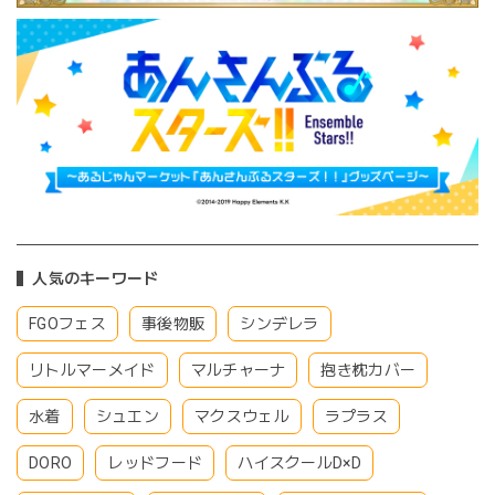
人気のキーワード
FGOフェス
事後物販
シンデレラ
リトルマーメイド
マルチャーナ
抱き枕カバー
水着
シュエン
マクスウェル
ラプラス
DORO
レッドフード
ハイスクールD×D