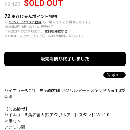
SOLD OUT
¥2,420
72
あるじゃんポイント
獲得
※
メンバーシップに登録
し、購入をすると獲得できます。
2026年3月10日 23:59 に販売終了
※別途送料がかかります。
送料を確認する
※¥10,000以上のご注文で国内送料が無料になります。
販売期間が終了しました
ハイキュー!!より、角名倫太郎 アクリルアートスタンド Ver.1.0が
登場！
【商品情報】
ハイキュー!! 角名倫太郎 アクリルアートスタンド Ver.1.0
＜素材＞
アクリル製