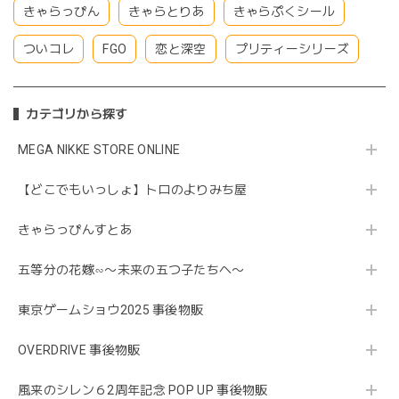
きゃらっぴん
きゃらとりあ
きゃらぷくシール
ついコレ
FGO
恋と深空
プリティーシリーズ
カテゴリから探す
MEGA NIKKE STORE ONLINE
【どこでもいっしょ】トロのよりみち屋
きゃらっぴんすとあ
五等分の花嫁∽〜未来の五つ子たちへ〜
東京ゲームショウ2025 事後物販
OVERDRIVE 事後物販
風来のシレン６2周年記念 POP UP 事後物販