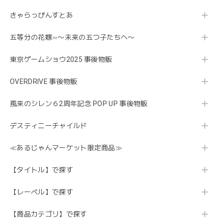
きゃらっぴんすとあ
五等分の花嫁∽〜未来の五つ子たちへ〜
東京ゲームショウ2025 事後物販
OVERDRIVE 事後物販
風来のシレン６2周年記念 POP UP 事後物販
デスティニーチャイルド
≪あるじゃんマーケット限定商品≫
【タイトル】で探す
【レーベル】で探す
【商品カテゴリ】で探す