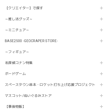
【クリエイター】で探す
～推し活グッズ～
～ミニチュア～
BASE2500 -GEOCRAPER STORE-
～フィギュア～
名探偵コナン特集
ボードゲーム
スペースタウン串本・ロケット打ち上げ応援プロジェクト
マスコット/ぬいぐるみストア
【事後物販】