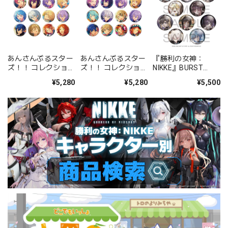
あんさんぶるスター
あんさんぶるスター
『勝利の女神：
ズ！！ コレクション
ズ！！ コレクション
NIKKE』BURST
缶バッジ[2026 Jul.]
缶バッジ[2026 Jul.]
COLLECTION 缶バッ
¥5,280
¥5,280
¥5,500
-Casual Side- BOX
-Idol Side- BOX 全
ジ Vol.9 BOX 全10種
全12種
12種