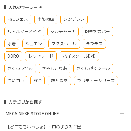
人気のキーワード
FGOフェス
事後物販
シンデレラ
リトルマーメイド
マルチャーナ
抱き枕カバー
水着
シュエン
マクスウェル
ラプラス
DORO
レッドフード
ハイスクールD×D
きゃらっぴん
きゃらとりあ
きゃらぷくシール
ついコレ
FGO
恋と深空
プリティーシリーズ
カテゴリから探す
MEGA NIKKE STORE ONLINE
【どこでもいっしょ】トロのよりみち屋