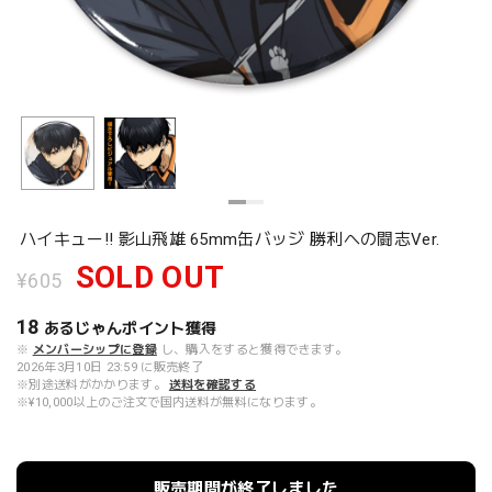
ハイキュー!! 影山飛雄 65mm缶バッジ 勝利への闘志Ver.
SOLD OUT
¥605
18
あるじゃんポイント
獲得
※
メンバーシップに登録
し、購入をすると獲得できます。
2026年3月10日 23:59 に販売終了
※別途送料がかかります。
送料を確認する
※¥10,000以上のご注文で国内送料が無料になります。
販売期間が終了しました