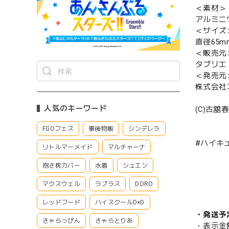
＜素材＞
アルミニ
＜サイズ
直径65m
＜販売元
タブリエ
＜発売元
株式会社
人気のキーワード
(C)古
FGOフェス
事後物販
シンデレラ
#ハイキュ
リトルマーメイド
マルチャーナ
抱き枕カバー
水着
シュエン
マクスウェル
ラプラス
DORO
レッドフード
ハイスクールD×D
・発送予
きゃらっぴん
きゃらとりあ
・表示金