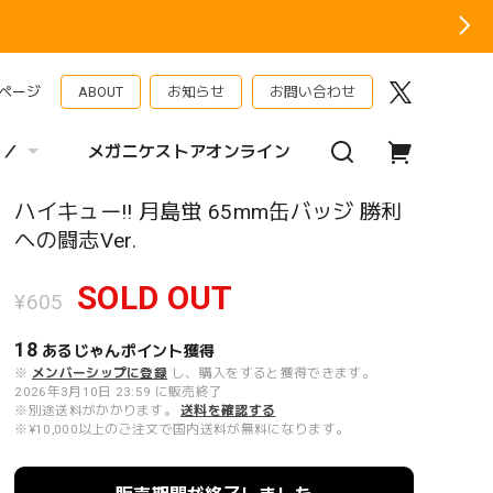
ページ
ABOUT
お知らせ
お問い合わせ
 ／
メガニケストアオンライン
ハイキュー!! 月島蛍 65mm缶バッジ 勝利
への闘志Ver.
SOLD OUT
¥605
18
あるじゃんポイント
獲得
※
メンバーシップに登録
し、購入をすると獲得できます。
2026年3月10日 23:59 に販売終了
※別途送料がかかります。
送料を確認する
※¥10,000以上のご注文で国内送料が無料になります。