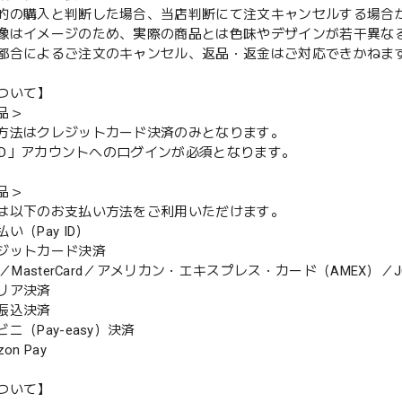
的の購入と判断した場合、当店判断にて注文キャンセルする場合
像はイメージのため、実際の商品とは色味やデザインが若干異な
都合によるご注文のキャンセル、返品・返金はご対応できかねま
ついて】
品＞
方法はクレジットカード決済のみとなります。
y ID」アカウントへのログインが必須となります。
品＞
は以下のお支払い方法をご利用いただけます。
（Pay ID）
ジットカード決済
MasterCard／アメリカン・エキスプレス・カード（AMEX）／J
リア決済
振込決済
（Pay-easy）決済
n Pay
ついて】