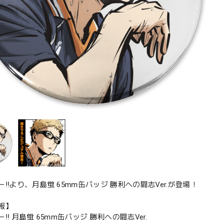
!!より、月島蛍 65mm缶バッジ 勝利への闘志Ver.が登場！
報】
!! 月島蛍 65mm缶バッジ 勝利への闘志Ver.