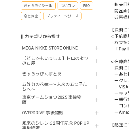
・転売目
きゃらぷくシール
ついコレ
FGO
・商品画
恋と深空
プリティーシリーズ
・お客様
【決済に
＜予約商
カテゴリから探す
・お支払
MEGA NIKKE STORE ONLINE
・「Pa
【どこでもいっしょ】トロのより
＜在庫商
みち屋
・決済に
きゃらっぴんすとあ
ーあと払い
ークレ
五等分の花嫁∽〜未来の五つ子た
VISA／
ちへ〜
ーキャ
東京ゲームショウ2025 事後物
ー銀行
販
ーコンビニ
ーAmazo
OVERDRIVE 事後物販
風来のシレン６2周年記念 POP UP
【配送に
事後物販