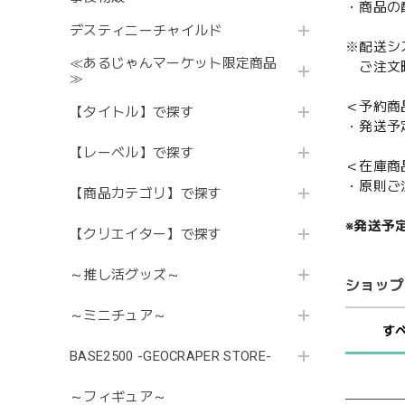
・商品の
デスティニーチャイルド
※配送シ
≪あるじゃんマーケット限定商品
ご注文時
≫
＜予約商
【タイトル】で探す
・発送予
【レーベル】で探す
＜在庫商
・原則ご
【商品カテゴリ】で探す
※発送予
【クリエイター】で探す
～推し活グッズ～
ショップ
～ミニチュア～
す
BASE2500 -GEOCRAPER STORE-
～フィギュア～