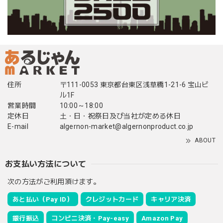
住所
〒111-0053 東京都台東区浅草橋1-21-6 宝山ビ
ル1F
営業時間
10:00～18:00
定休日
土・日・祝祭日及び当社が定める休日
E-mail
algernon-market@algernonproduct.co.jp
ABOUT
お支払い方法について
次の方法がご利用頂けます。
あと払い（Pay ID）
クレジットカード
キャリア決済
銀行振込
コンビニ決済・Pay-easy
Amazon Pay