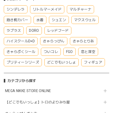
シンデレラ
リトルマーメイド
マルチャーナ
抱き枕カバー
水着
シュエン
マクスウェル
ラプラス
DORO
レッドフード
ハイスクールD×D
きゃらっぴん
きゃらとりあ
きゃらぷくシール
ついコレ
FGO
恋と深空
プリティーシリーズ
どこでもいっしょ
フィギュア
カテゴリから探す
MEGA NIKKE STORE ONLINE
【どこでもいっしょ】トロのよりみち屋