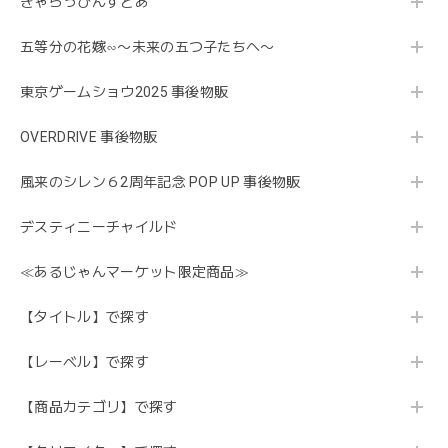
きゃらっぴんすとあ
五等分の花嫁∽〜未来の五つ子たちへ〜
東京ゲームショウ2025 事後物販
OVERDRIVE 事後物販
風来のシレン６2周年記念 POP UP 事後物販
デスティニーチャイルド
≪あるじゃんマーケット限定商品≫
【タイトル】で探す
【レーベル】で探す
【商品カテゴリ】で探す