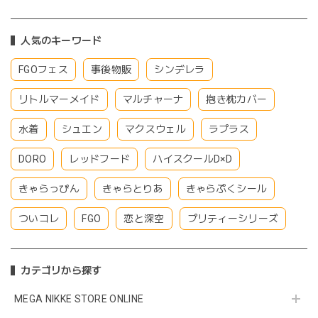
人気のキーワード
FGOフェス
事後物販
シンデレラ
リトルマーメイド
マルチャーナ
抱き枕カバー
水着
シュエン
マクスウェル
ラプラス
DORO
レッドフード
ハイスクールD×D
きゃらっぴん
きゃらとりあ
きゃらぷくシール
ついコレ
FGO
恋と深空
プリティーシリーズ
カテゴリから探す
MEGA NIKKE STORE ONLINE