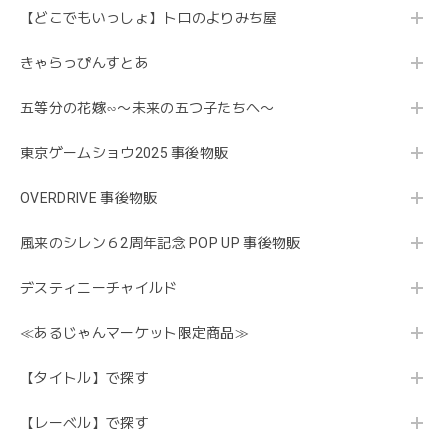
【どこでもいっしょ】トロのよりみち屋
きゃらっぴんすとあ
五等分の花嫁∽〜未来の五つ子たちへ〜
東京ゲームショウ2025 事後物販
OVERDRIVE 事後物販
風来のシレン６2周年記念 POP UP 事後物販
デスティニーチャイルド
≪あるじゃんマーケット限定商品≫
【タイトル】で探す
【レーベル】で探す