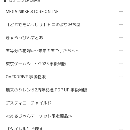
MEGA NIKKE STORE ONLINE
【どこでもいっしょ】トロのよりみち屋
きゃらっぴんすとあ
五等分の花嫁∽〜未来の五つ子たちへ〜
東京ゲームショウ2025 事後物販
OVERDRIVE 事後物販
風来のシレン６2周年記念 POP UP 事後物販
デスティニーチャイルド
≪あるじゃんマーケット限定商品≫
【タイトル】で探す