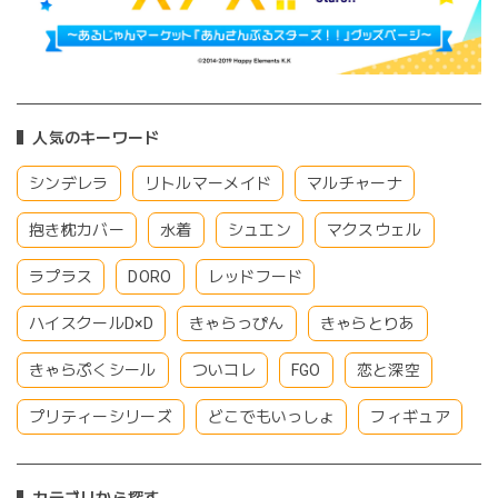
人気のキーワード
シンデレラ
リトルマーメイド
マルチャーナ
抱き枕カバー
水着
シュエン
マクスウェル
ラプラス
DORO
レッドフード
ハイスクールD×D
きゃらっぴん
きゃらとりあ
きゃらぷくシール
ついコレ
FGO
恋と深空
プリティーシリーズ
どこでもいっしょ
フィギュア
カテゴリから探す