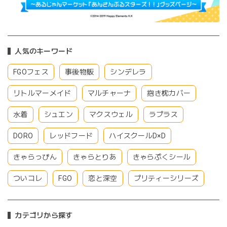
人気のキーワード
FGOフェス
事後物販
シンデレラ
リトルマーメイド
マルチャーナ
抱き枕カバー
水着
シュエン
マクスウェル
ラプラス
DORO
レッドフード
ハイスクールD×D
きゃらっぴん
きゃらとりあ
きゃらぷくシール
ついコレ
FGO
恋と深空
プリティーシリーズ
カテゴリから探す