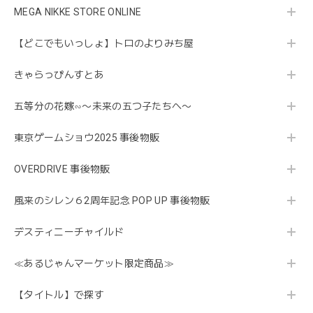
MEGA NIKKE STORE ONLINE
【どこでもいっしょ】トロのよりみち屋
きゃらっぴんすとあ
五等分の花嫁∽〜未来の五つ子たちへ〜
東京ゲームショウ2025 事後物販
OVERDRIVE 事後物販
風来のシレン６2周年記念 POP UP 事後物販
デスティニーチャイルド
≪あるじゃんマーケット限定商品≫
【タイトル】で探す