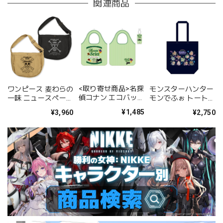
関連商品
<取り寄せ商品>名探
ワンピース 麦わらの
モンスターハンター
偵コナン エコバッグ
一味 ニュースペーパ
モンでふぉ トートバ
世良真純
ーバッグ/SAND
ッグ ネオンテーマ
¥1,485
¥3,960
¥2,750
KHAKI