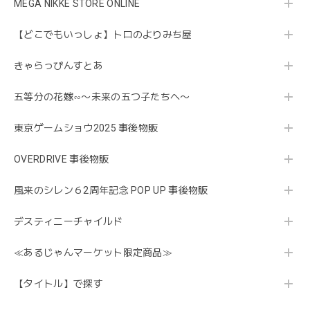
MEGA NIKKE STORE ONLINE
【どこでもいっしょ】トロのよりみち屋
きゃらっぴんすとあ
五等分の花嫁∽〜未来の五つ子たちへ〜
東京ゲームショウ2025 事後物販
OVERDRIVE 事後物販
風来のシレン６2周年記念 POP UP 事後物販
デスティニーチャイルド
≪あるじゃんマーケット限定商品≫
【タイトル】で探す