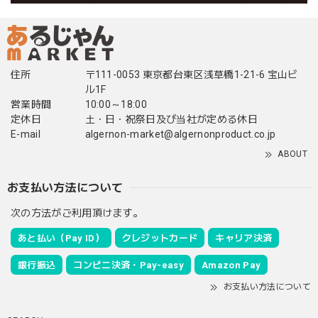
住所
〒111-0053 東京都台東区浅草橋1-21-6 宝山ビ
ル1F
営業時間
10:00～18:00
定休日
土・日・祝祭日及び当社が定める休日
E-mail
algernon-market@algernonproduct.co.jp
ABOUT
お支払い方法について
次の方法がご利用頂けます。
あと払い（Pay ID）
クレジットカード
キャリア決済
銀行振込
コンビニ決済・Pay-easy
Amazon Pay
お支払い方法について