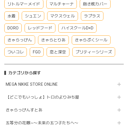
リトルマーメイド
マルチャーナ
抱き枕カバー
水着
シュエン
マクスウェル
ラプラス
DORO
レッドフード
ハイスクールD×D
きゃらっぴん
きゃらとりあ
きゃらぷくシール
ついコレ
FGO
恋と深空
プリティーシリーズ
カテゴリから探す
MEGA NIKKE STORE ONLINE
【どこでもいっしょ】トロのよりみち屋
きゃらっぴんすとあ
五等分の花嫁∽〜未来の五つ子たちへ〜