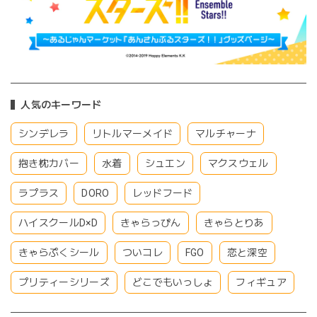
人気のキーワード
シンデレラ
リトルマーメイド
マルチャーナ
抱き枕カバー
水着
シュエン
マクスウェル
ラプラス
DORO
レッドフード
ハイスクールD×D
きゃらっぴん
きゃらとりあ
きゃらぷくシール
ついコレ
FGO
恋と深空
プリティーシリーズ
どこでもいっしょ
フィギュア