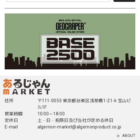
住所
〒111-0053 東京都台東区浅草橋1-21-6 宝山ビ
ル1F
営業時間
10:00～18:00
定休日
土・日・祝祭日及び当社が定める休日
E-mail
algernon-market@algernonproduct.co.jp
ABOUT