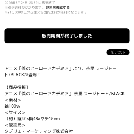
2026年3月24日 23:59 に販売終了
※別途送料がかかります。
送料を確認する
※¥10,000以上のご注文で国内送料が無料になります。
販売期間が終了しました
アニメ『僕のヒーローアカデミア』より、荼毘 ラージトー
ト/BLACKが登場！
【商品情報】
アニメ『僕のヒーローアカデミア』 荼毘 ラージトート/BLACK
＜素材＞
綿100％
＜サイズ＞
（約）縦40×横48×マチ15cm
＜販売元＞
タブリエ・マーケティング株式会社