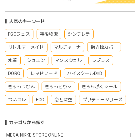
人気のキーワード
FGOフェス
事後物販
シンデレラ
リトルマーメイド
マルチャーナ
抱き枕カバー
水着
シュエン
マクスウェル
ラプラス
DORO
レッドフード
ハイスクールD×D
きゃらっぴん
きゃらとりあ
きゃらぷくシール
ついコレ
FGO
恋と深空
プリティーシリーズ
カテゴリから探す
MEGA NIKKE STORE ONLINE