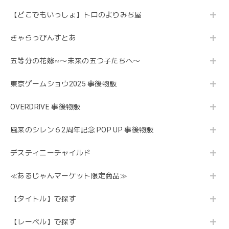
【どこでもいっしょ】トロのよりみち屋
きゃらっぴんすとあ
五等分の花嫁∽〜未来の五つ子たちへ〜
東京ゲームショウ2025 事後物販
OVERDRIVE 事後物販
風来のシレン６2周年記念 POP UP 事後物販
デスティニーチャイルド
≪あるじゃんマーケット限定商品≫
【タイトル】で探す
【レーベル】で探す