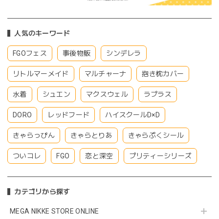
人気のキーワード
FGOフェス
事後物販
シンデレラ
リトルマーメイド
マルチャーナ
抱き枕カバー
水着
シュエン
マクスウェル
ラプラス
DORO
レッドフード
ハイスクールD×D
きゃらっぴん
きゃらとりあ
きゃらぷくシール
ついコレ
FGO
恋と深空
プリティーシリーズ
カテゴリから探す
MEGA NIKKE STORE ONLINE