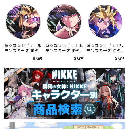
遊☆戯☆王デュエル
遊☆戯☆王デュエル
遊☆戯☆王デュエル
モンスターズ 描き下
モンスターズ 描き下
モンスターズ 描き下
ろし 武藤遊戯 缶バ
ろし 海馬瀬人 缶バ
ろし 闇遊戯 65mm
¥605
¥605
¥605
ッジ 最強の決闘者達
ッジ 最強の決闘者達
缶バッジ オフモード
Ver.
Ver.
の決闘者Ver.