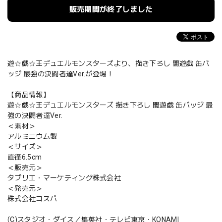
販売期間が終了しました
遊☆戯☆王デュエルモンスターズより、描き下ろし 闇遊戯 缶バ
ッジ 最強の決闘者達Ver.が登場！
【商品情報】
遊☆戯☆王デュエルモンスターズ 描き下ろし 闇遊戯 缶バッジ 最
強の決闘者達Ver.
＜素材＞
アルミニウム製
＜サイズ＞
直径6.5cm
＜販売元＞
タブリエ・マーケティング株式会社
＜発売元＞
株式会社コスパ
(C)スタジオ・ダイス／集英社・テレビ東京・KONAMI