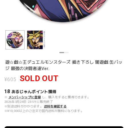
遊☆戯☆王デュエルモンスターズ 描き下ろし 闇遊戯 缶バッ
ジ 最強の決闘者達Ver.
SOLD OUT
¥605
18
あるじゃんポイント
獲得
※
メンバーシップに登録
し、購入をすると獲得できます。
2026年3月24日 23:59 に販売終了
※別途送料がかかります。
送料を確認する
※¥10,000以上のご注文で国内送料が無料になります。