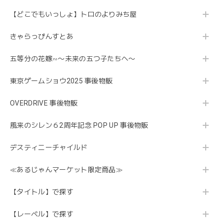
【どこでもいっしょ】トロのよりみち屋
きゃらっぴんすとあ
五等分の花嫁∽〜未来の五つ子たちへ〜
東京ゲームショウ2025 事後物販
OVERDRIVE 事後物販
風来のシレン６2周年記念 POP UP 事後物販
デスティニーチャイルド
≪あるじゃんマーケット限定商品≫
【タイトル】で探す
【レーベル】で探す