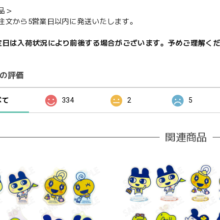
品＞
注文から5営業日以内に発送いたします。
定日は入荷状況により前後する場合がございます。予めご理解く
の評価
べて
334
2
5
関連商品