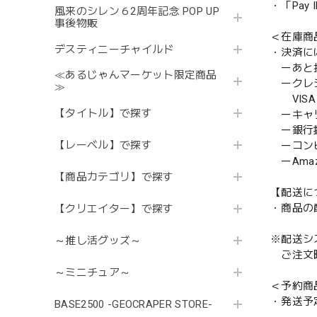
・「Pa
風来のシレン６2周年記念 POP UP
事後物販
＜在庫商
デスティニーチャイルド
・決済に
ーあと払い
≪あるじゃんマーケット限定商品
ークレ
≫
VISA／
【タイトル】で探す
ーキャ
ー銀行
【レーベル】で探す
ーコンビニ
ーAmazo
【商品カテゴリ】で探す
【配送に
・商品の
【クリエイター】で探す
※配送シ
～推し活グッズ～
ご注文時
～ミニチュア～
＜予約商
・発送予
BASE2500 -GEOCRAPER STORE-