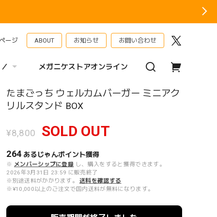
ページ
ABOUT
お知らせ
お問い合わせ
 ／
メガニケストアオンライン
たまごっち ウェルカムバーガー ミニアク
リルスタンド BOX
SOLD OUT
¥8,800
264
あるじゃんポイント
獲得
※
メンバーシップに登録
し、購入をすると獲得できます。
2026年3月31日 23:59 に販売終了
※別途送料がかかります。
送料を確認する
※¥10,000以上のご注文で国内送料が無料になります。