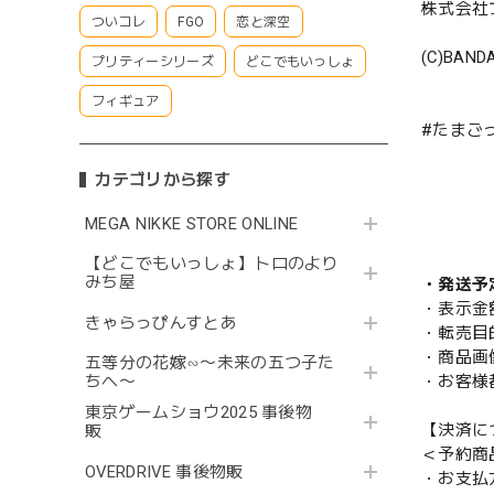
株式会社
ついコレ
FGO
恋と深空
(C)BANDA
プリティーシリーズ
どこでもいっしょ
フィギュア
#たまご
カテゴリから探す
MEGA NIKKE STORE ONLINE
【どこでもいっしょ】トロのより
みち屋
・発送予
・表示金
きゃらっぴんすとあ
・転売目
・商品画
五等分の花嫁∽〜未来の五つ子た
・お客様
ちへ〜
東京ゲームショウ2025 事後物
【決済に
販
＜予約商
OVERDRIVE 事後物販
・お支払