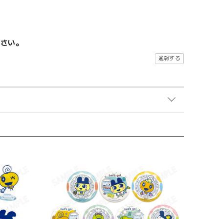
ださい。
通報する