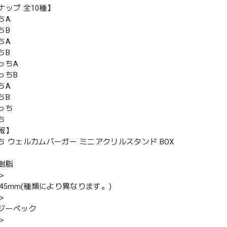
ナップ 全10種】
ちA
ちB
ちA
ちB
っちA
っちB
ちA
ちB
っち
ち
報】
ち ウェルカムバーガー ミニアクリルスタンド BOX
樹脂
＞
H45mm(種類により異なります。)
＞
ジーベック
＞