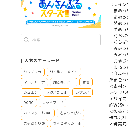
【ライン
・まめっ
・まめっ
・めめっ
・めめっ
・くちぱ
・くちぱ
・みみっ
・みみっ
人気のキーワード
・おやじ
・まるっ
シンデレラ
リトルマーメイド
【商品情
たまごっ
マルチャーナ
抱き枕カバー
水着
＜素材＞
アクリル
シュエン
マクスウェル
ラプラス
＜サイズ
DORO
レッドフード
約W35×
＜販売元
ハイスクールD×D
きゃらっぴん
株式会社
＜発売元
きゃらとりあ
きゃらぷくシール