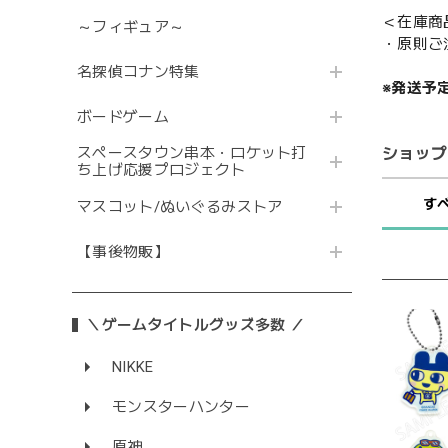
＜在庫商
～フィギュア～
・原則ご
名探偵コナン特集
※発送予
ボードゲーム
ショップ
スペースタウン串本・ロケット打
ち上げ応援プロジェクト
す
マスコット/ぬいぐるみストア
【事後物販】
＼ゲームタイトルグッズ多数 ／
NIKKE
モンスターハンター
原神