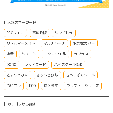
人気のキーワード
FGOフェス
事後物販
シンデレラ
リトルマーメイド
マルチャーナ
抱き枕カバー
水着
シュエン
マクスウェル
ラプラス
DORO
レッドフード
ハイスクールD×D
きゃらっぴん
きゃらとりあ
きゃらぷくシール
ついコレ
FGO
恋と深空
プリティーシリーズ
カテゴリから探す