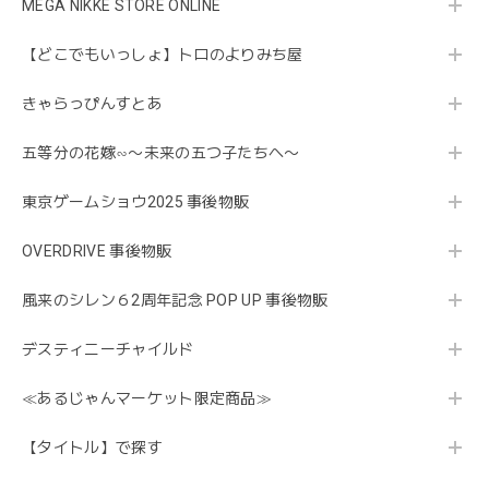
MEGA NIKKE STORE ONLINE
【どこでもいっしょ】トロのよりみち屋
きゃらっぴんすとあ
五等分の花嫁∽〜未来の五つ子たちへ〜
東京ゲームショウ2025 事後物販
OVERDRIVE 事後物販
風来のシレン６2周年記念 POP UP 事後物販
デスティニーチャイルド
≪あるじゃんマーケット限定商品≫
【タイトル】で探す