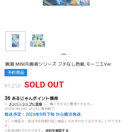
鳴潮 MINI共鳴者シリーズ フチなし色紙 モーニエVer.
予約商品
SOLD OUT
¥1,210
36
あるじゃんポイント
獲得
※
メンバーシップに登録
し、購入をすると獲得できます。
2026年3月24日 23:59 に販売終了
発送予定：2026年9月下旬 から順次発送
※この商品は、発送予定時期が同じ商品とのみあわせて注文することができま
す。
※別途送料がかかります。
送料を確認する