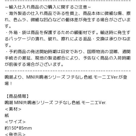
−−−−−−−−−−−−−−−−−−−−−−−−−−−−−−−−−−−−−−−−−−−−−−−−−−
～輸入仕入れ商品のご購入に関するご注意～
・海外製造の仕入れ商品である性質上、商品本体に微細な傷、擦
れ、色ムラ、微細な凹凸などの個体差が発生する場合がございま
す。
・外箱・袋は商品を保護するための緩衝材です。輸送時に発生す
るパッケージの潰れ、破れ、擦れによる返品・交換は承りかねま
す。
・予約商品の発送開始時期は目安であり、国際物流の混雑、通関
手続きの遅延、現地の製造都合により、予告なく商品の入荷時期
が前後する場合がございます。
−−−−−−−−−−−−−−−−−−−−−−−−−−−−−−−−−−−−−−−−−−−−−−−−−−
鳴潮より、MINI共鳴者シリーズ フチなし色紙 モーニエVer.が登
場！
【商品情報】
鳴潮 MINI共鳴者シリーズ フチなし色紙 モーニエVer.
＜素材＞
紙
＜サイズ＞
約150*85mm
＜発売元＞