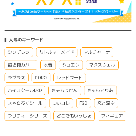
人気のキーワード
シンデレラ
リトルマーメイド
マルチャーナ
抱き枕カバー
水着
シュエン
マクスウェル
ラプラス
DORO
レッドフード
ハイスクールD×D
きゃらっぴん
きゃらとりあ
きゃらぷくシール
ついコレ
FGO
恋と深空
プリティーシリーズ
どこでもいっしょ
フィギュア