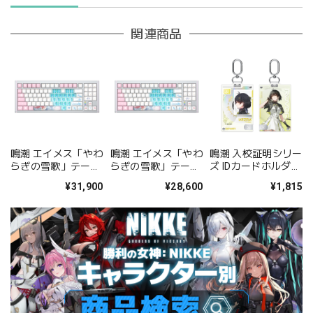
関連商品
鳴潮 エイメス「やわ
鳴潮 エイメス「やわ
鳴潮 入校証明シリー
らぎの雪歌」テーマ
らぎの雪歌」テーマ
ズ IDカードホルダー
キーボード 凱華 ア
キーボード 赤軸
ストラップ 女漂泊者
¥31,900
¥28,600
¥1,815
イスクリーム Pro 軸
Ver.