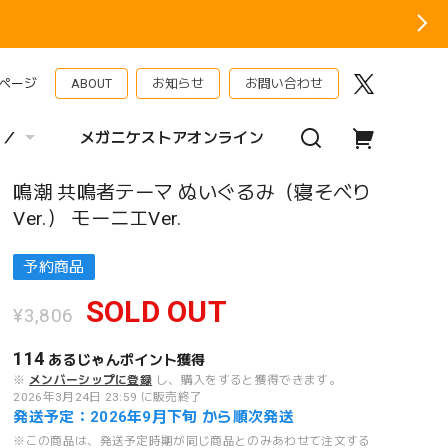
ページ
ABOUT
お知らせ
お問い合わせ
 ／
メガニケストアオンライン
鳴潮 共鳴者テーマ ぬいぐるみ（寝そべり
Ver.） モーニエVer.
予約商品
SOLD OUT
¥3,806
114
あるじゃんポイント
獲得
※
メンバーシップに登録
し、購入をすると獲得できます。
2026年3月24日 23:59 に販売終了
発送予定：2026年9月下旬 から順次発送
※この商品は、発送予定時期が同じ商品とのみあわせて注文する