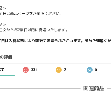
品＞
定日は商品ページをご確認ください。
品＞
注文から5営業日以内に発送いたします。
定日は入荷状況により前後する場合がございます。予めご理解く
の評価
べて
335
2
5
関連商品