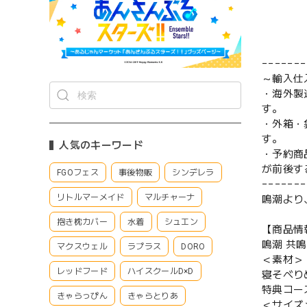
−−−−−−−
～輸入仕
・海外製
す。
・外箱・
す。
人気のキーワード
・予約商
が前後す
FGOフェス
事後物販
シンデレラ
−−−−−−−
リトルマーメイド
マルチャーナ
鳴潮より、
抱き枕カバー
水着
シュエン
【商品情
鳴潮 共鳴
マクスウェル
ラプラス
DORO
＜素材＞
レッドフード
ハイスクールD×D
寝そべり
特典コー
きゃらっぴん
きゃらとりあ
＜サイズ