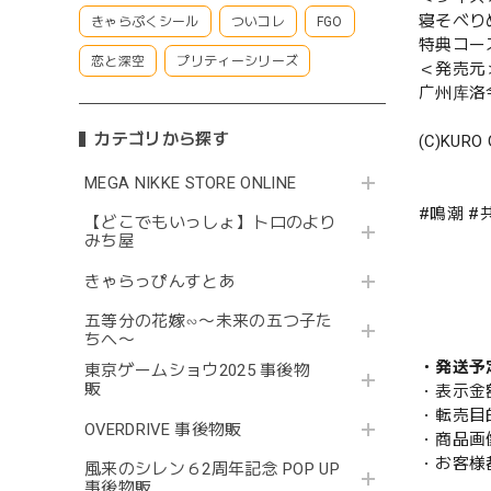
寝そべりぬ
きゃらぷくシール
ついコレ
FGO
特典コース
恋と深空
プリティーシリーズ
＜発売元
广州库洛
カテゴリから探す
(C)KURO 
MEGA NIKKE STORE ONLINE
#鳴潮 #
【どこでもいっしょ】トロのより
みち屋
きゃらっぴんすとあ
五等分の花嫁∽〜未来の五つ子た
ちへ〜
・発送予
東京ゲームショウ2025 事後物
販
・表示金
・転売目
OVERDRIVE 事後物販
・商品画
・お客様
風来のシレン６2周年記念 POP UP
事後物販