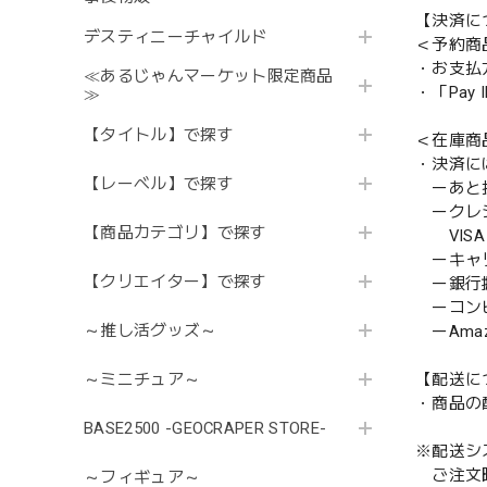
【決済に
デスティニーチャイルド
＜予約商
・お支払
≪あるじゃんマーケット限定商品
・「Pa
≫
【タイトル】で探す
＜在庫商
・決済に
【レーベル】で探す
ーあと払い
ークレ
【商品カテゴリ】で探す
VISA／
ーキャ
【クリエイター】で探す
ー銀行
ーコンビニ
～推し活グッズ～
ーAmazo
【配送に
～ミニチュア～
・商品の
BASE2500 -GEOCRAPER STORE-
※配送シ
ご注文時
～フィギュア～