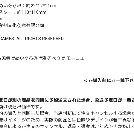
いぐるみ：約22*12*11cm
ター：約110*110mm
＞
今州文化创意有限公司
GAMES. ALL RIGHTS RESERVED.
共鳴者 #ぬいぐるみ #寝そべり # モーニエ
＜ご購入前にご一読下さ
定日が別の商品を同時に予約注文された場合、発送予定日が一番
額は税込み価格です。
的の購入と判断した場合、当店判断にて注文キャンセルする場合
像はイメージのため、実際の商品とは色味やデザインが若干異な
都合によるご注文のキャンセル、返品・返金はご対応できかねま