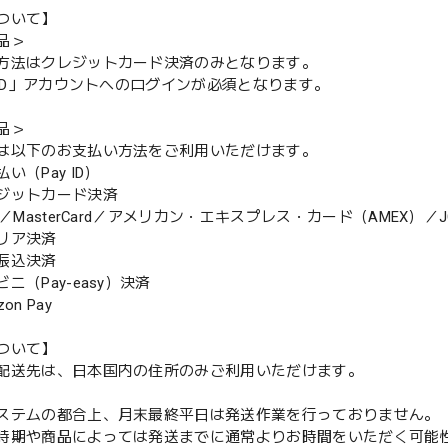
ついて】
品＞
方法はクレジットカード決済のみとなります。
y ID」アカウントへのログインが必須となります。
品＞
は以下のお支払い方法をご利用いただけます。
（Pay ID）
ジットカード決済
MasterCard／アメリカン・エキスプレス・カード（AMEX）／J
リア決済
振込決済
（Pay-easy）決済
n Pay
ついて】
配送先は、日本国内の住所のみご利用いただけます。
ステムの都合上、月末最終平日は発送作業を行っておりません。
期や商品によっては発送までに通常よりお時間をいただく可能