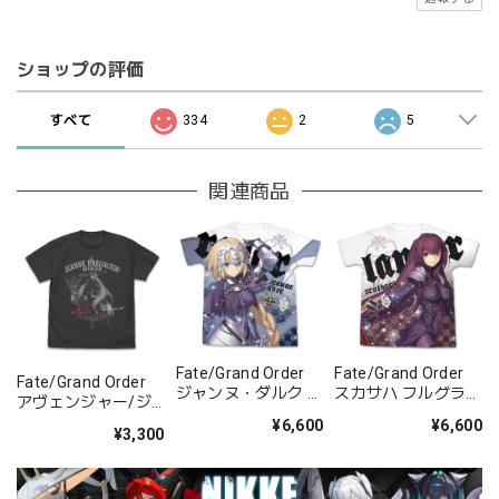
ショップの評価
すべて
334
2
5
関連商品
Fate/Grand Order
Fate/Grand Order
Fate/Grand Order
ジャンヌ・ダルク フ
スカサハ フルグラフ
アヴェンジャー/ジ
ルグラフィックTシ
ィックTシャ
ャンヌ・ダルク〔オ
¥6,600
¥6,600
ャツ/WHITE-
ツ/WHITE-
¥3,300
ルタ〕 Tシャ
S/M/L/XL
S/M/L/XL
ツ/SUMI-S/M/L/XL