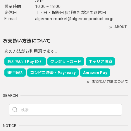
ル1F
営業時間
10:00～18:00
定休日
土・日・祝祭日及び当社が定める休日
E-mail
algernon-market@algernonproduct.co.jp
ABOUT
お支払い方法について
次の方法がご利用頂けます。
あと払い（Pay ID）
クレジットカード
キャリア決済
銀行振込
コンビニ決済・Pay-easy
Amazon Pay
お支払い方法について
SEARCH
NOTICE