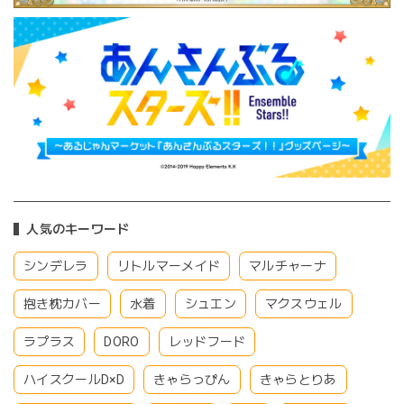
人気のキーワード
シンデレラ
リトルマーメイド
マルチャーナ
抱き枕カバー
水着
シュエン
マクスウェル
ラプラス
DORO
レッドフード
ハイスクールD×D
きゃらっぴん
きゃらとりあ