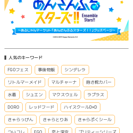
人気のキーワード
FGOフェス
事後物販
シンデレラ
リトルマーメイド
マルチャーナ
抱き枕カバー
水着
シュエン
マクスウェル
ラプラス
DORO
レッドフード
ハイスクールD×D
きゃらっぴん
きゃらとりあ
きゃらぷくシール
ついコレ
FGO
恋と深空
プリティーシリーズ