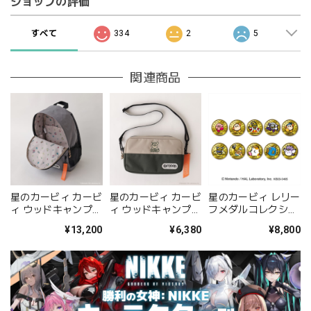
ショップの評価
すべて
334
2
5
関連商品
星のカービィ カービ
星のカービィ カービ
星のカービィ レリー
ィ ウッドキャンプ
ィ ウッドキャンプ
フメダルコレクショ
OUTDOOR
OUTDOOR
ン BOX
¥13,200
¥6,380
¥8,800
PRODUCTS コラボ
PRODUCTS コラボ
デイパック(M)
ガジェットポーチ