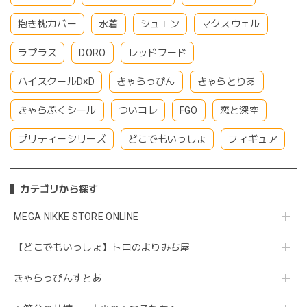
抱き枕カバー
水着
シュエン
マクスウェル
ラプラス
DORO
レッドフード
ハイスクールD×D
きゃらっぴん
きゃらとりあ
きゃらぷくシール
ついコレ
FGO
恋と深空
プリティーシリーズ
どこでもいっしょ
フィギュア
カテゴリから探す
MEGA NIKKE STORE ONLINE
【どこでもいっしょ】トロのよりみち屋
きゃらっぴんすとあ