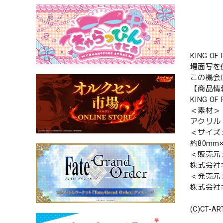
KING 
場面写を
この機会
【商品情
KING O
＜素材＞
アクリル
＜サイズ
約80mm
＜販売元
株式会社
＜発売元
株式会社
(C)CT-