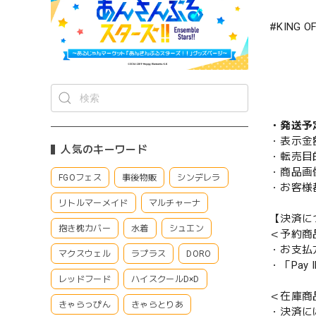
#KING O
・発送予
・表示金
人気のキーワード
・転売目
・商品画
FGOフェス
事後物販
シンデレラ
・お客様
リトルマーメイド
マルチャーナ
【決済に
抱き枕カバー
水着
シュエン
＜予約商
・お支払
マクスウェル
ラプラス
DORO
・「Pa
レッドフード
ハイスクールD×D
＜在庫商
きゃらっぴん
きゃらとりあ
・決済に