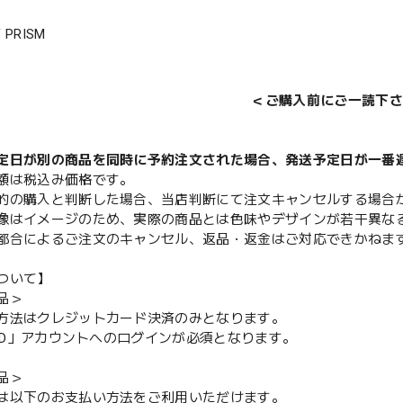
F PRISM
＜ご購入前にご一読下さ
定日が別の商品を同時に予約注文された場合、発送予定日が一番
額は税込み価格です。
的の購入と判断した場合、当店判断にて注文キャンセルする場合
像はイメージのため、実際の商品とは色味やデザインが若干異な
都合によるご注文のキャンセル、返品・返金はご対応できかねま
ついて】
品＞
方法はクレジットカード決済のみとなります。
y ID」アカウントへのログインが必須となります。
品＞
は以下のお支払い方法をご利用いただけます。