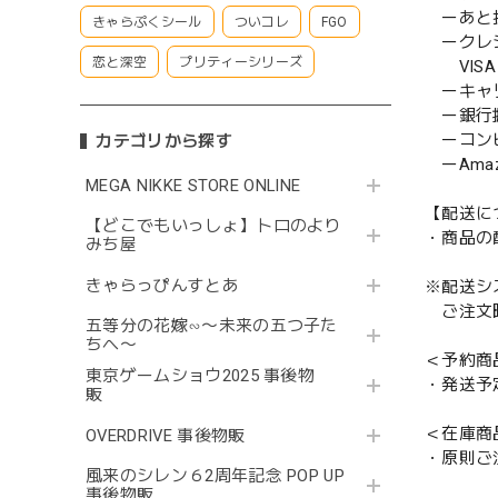
ーあと払い
きゃらぷくシール
ついコレ
FGO
ークレ
恋と深空
プリティーシリーズ
VISA／
ーキャ
ー銀行
ーコンビニ
カテゴリから探す
ーAmazo
MEGA NIKKE STORE ONLINE
【配送に
【どこでもいっしょ】トロのより
・商品の
みち屋
きゃらっぴんすとあ
※配送シ
ご注文時
五等分の花嫁∽〜未来の五つ子た
ちへ〜
＜予約商
東京ゲームショウ2025 事後物
・発送予
販
＜在庫商
OVERDRIVE 事後物販
・原則ご
風来のシレン６2周年記念 POP UP
事後物販