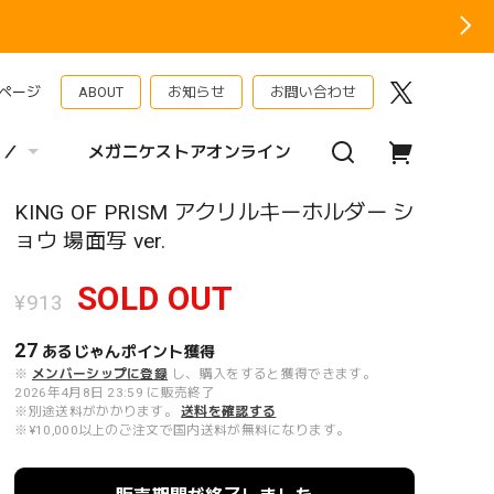
ページ
ABOUT
お知らせ
お問い合わせ
 ／
メガニケストアオンライン
KING OF PRISM アクリルキーホルダー シ
ョウ 場面写 ver.
SOLD OUT
¥913
27
あるじゃんポイント
獲得
※
メンバーシップに登録
し、購入をすると獲得できます。
2026年4月8日 23:59 に販売終了
※別途送料がかかります。
送料を確認する
※¥10,000以上のご注文で国内送料が無料になります。