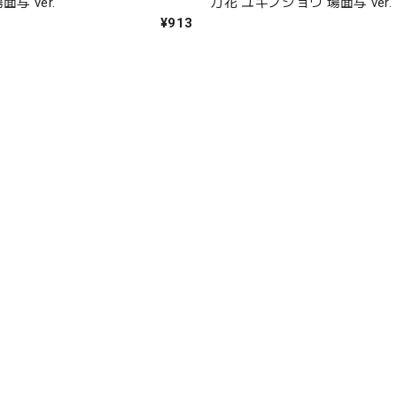
面写 ver.
刀花 ユキノジョウ 場面写 ver.
¥913