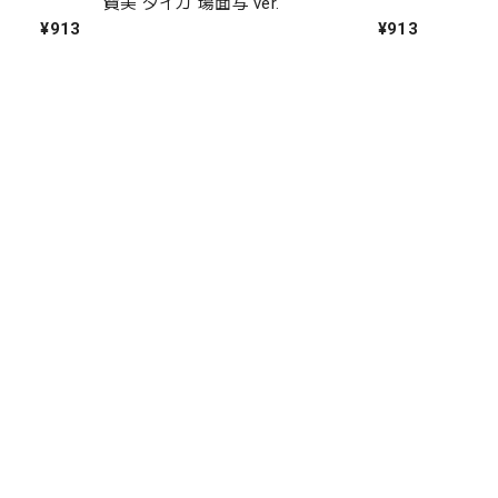
賀美 タイガ 場面写 ver.
¥913
¥913