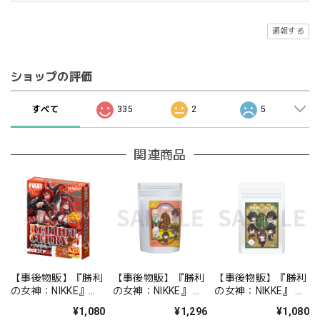
通報する
ショップの評価
すべて
335
2
5
関連商品
【事後物販】『勝利
【事後物販】『勝利
【事後物販】『勝利
の女神：NIKKE』
の女神：NIKKE』 め
の女神：NIKKE』 め
RED HOT CURRY
がにけ茶~ Area 3rd
がにけ茶~ Area 3rd
¥1,080
¥1,296
¥1,080
Area 3rd
金沢会場限定 金棒茶
福岡会場限定 八女茶