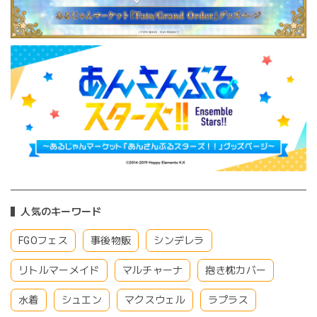
人気のキーワード
FGOフェス
事後物販
シンデレラ
リトルマーメイド
マルチャーナ
抱き枕カバー
水着
シュエン
マクスウェル
ラプラス