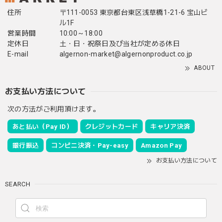
住所
〒111-0053 東京都台東区浅草橋1-21-6 宝山ビ
ル1F
営業時間
10:00～18:00
定休日
土・日・祝祭日及び当社が定める休日
E-mail
algernon-market@algernonproduct.co.jp
ABOUT
お支払い方法について
次の方法がご利用頂けます。
あと払い（Pay ID）
クレジットカード
キャリア決済
銀行振込
コンビニ決済・Pay-easy
Amazon Pay
お支払い方法について
SEARCH