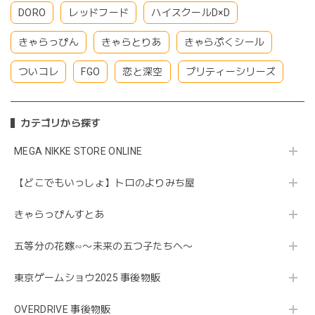
DORO
レッドフード
ハイスクールD×D
きゃらっぴん
きゃらとりあ
きゃらぷくシール
ついコレ
FGO
恋と深空
プリティーシリーズ
カテゴリから探す
MEGA NIKKE STORE ONLINE
【どこでもいっしょ】トロのよりみち屋
きゃらっぴんすとあ
五等分の花嫁∽〜未来の五つ子たちへ〜
東京ゲームショウ2025 事後物販
OVERDRIVE 事後物販