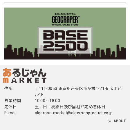
住所
〒111-0053 東京都台東区浅草橋1-21-6 宝山ビ
ル1F
営業時間
10:00～18:00
定休日
土・日・祝祭日及び当社が定める休日
E-mail
algernon-market@algernonproduct.co.jp
ABOUT