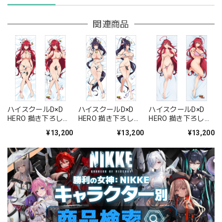
関連商品
ハイスクールD×D
ハイスクールD×D
ハイスクールD×D
HERO 描き下ろし抱
HERO 描き下ろし抱
HERO 描き下ろし抱
き枕カバー(リア
き枕カバー(姫島朱
き枕カバー(リア
¥13,200
¥13,200
¥13,200
ス・グレモリー/牛
乃/牛柄ビキ
ス)2WAYトリコット
柄ビキニ)2WAYトリ
ニ)2WAYトリコット
コット