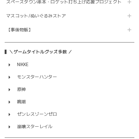
スペースタウン串本・ロケット打ち上げ応援プロジェクト
マスコット/ぬいぐるみストア
【事後物販】
＼ゲームタイトルグッズ多数 ／
NIKKE
モンスターハンター
原神
鳴潮
ゼンレスゾーンゼロ
崩壊スターレイル