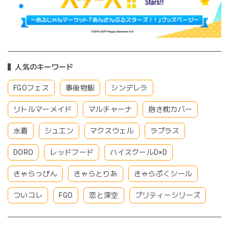
人気のキーワード
FGOフェス
事後物販
シンデレラ
リトルマーメイド
マルチャーナ
抱き枕カバー
水着
シュエン
マクスウェル
ラプラス
DORO
レッドフード
ハイスクールD×D
きゃらっぴん
きゃらとりあ
きゃらぷくシール
ついコレ
FGO
恋と深空
プリティーシリーズ