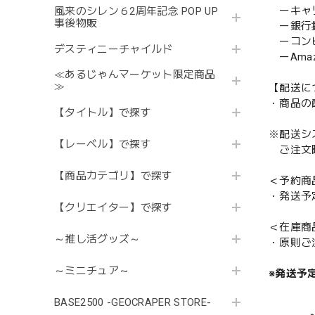
ーキャ
風来のシレン６2周年記念 POP UP
事後物販
ー銀行
ーコンビニ
デスティニーチャイルド
ーAmazo
≪あるじゃんマーケット限定商品
≫
【配送に
・商品の
【タイトル】で探す
※配送シ
【レーベル】で探す
ご注文時
【商品カテゴリ】で探す
＜予約商
・発送予
【クリエイター】で探す
＜在庫商
～推し活グッズ～
・原則ご
～ミニチュア～
※発送予
BASE2500 -GEOCRAPER STORE-