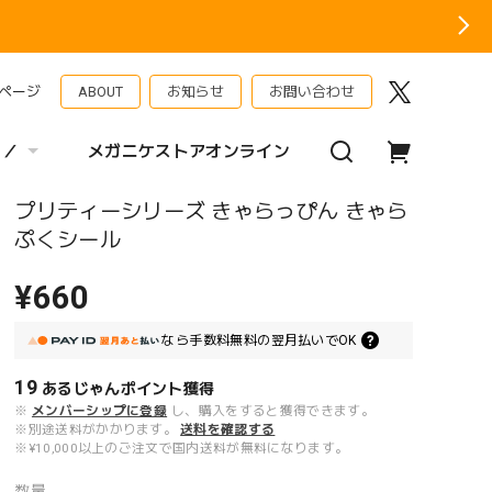
ページ
ABOUT
お知らせ
お問い合わせ
 ／
メガニケストアオンライン
プリティーシリーズ きゃらっぴん きゃら
ぷくシール
¥660
なら
手数料無料の
翌月払いでOK
19
あるじゃんポイント
獲得
※
メンバーシップに登録
し、購入をすると獲得できます。
※別途送料がかかります。
送料を確認する
※¥10,000以上のご注文で国内送料が無料になります。
数量