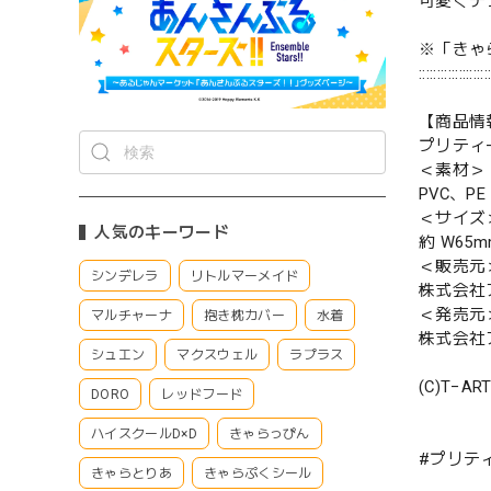
可愛くデ
※「きゃ
::::::::::::::::::
【商品情
プリティ
＜素材＞
PVC、PE
＜サイズ
人気のキーワード
約 W65
＜販売元
シンデレラ
リトルマーメイド
株式会社
＜発売元
マルチャーナ
抱き枕カバー
水着
株式会社
シュエン
マクスウェル
ラプラス
(C)T−AR
DORO
レッドフード
ハイスクールD×D
きゃらっぴん
#プリティ
きゃらとりあ
きゃらぷくシール