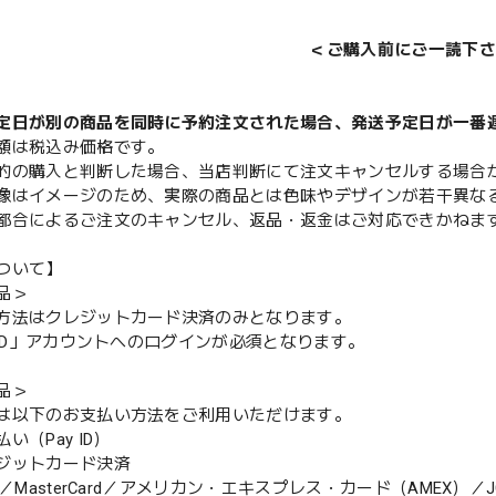
＜ご購入前にご一読下さ
定日が別の商品を同時に予約注文された場合、発送予定日が一番
額は税込み価格です。
的の購入と判断した場合、当店判断にて注文キャンセルする場合
像はイメージのため、実際の商品とは色味やデザインが若干異な
都合によるご注文のキャンセル、返品・返金はご対応できかねま
ついて】
品＞
方法はクレジットカード決済のみとなります。
y ID」アカウントへのログインが必須となります。
品＞
は以下のお支払い方法をご利用いただけます。
（Pay ID）
ジットカード決済
MasterCard／アメリカン・エキスプレス・カード（AMEX）／J