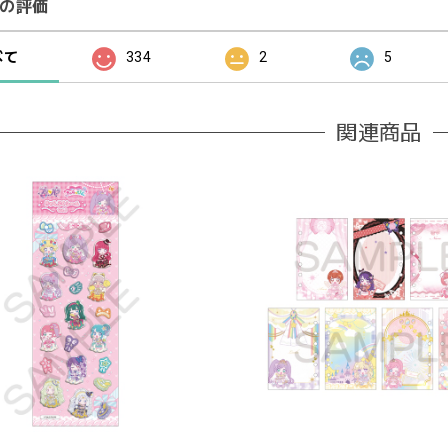
の評価
べて
334
2
5
関連商品