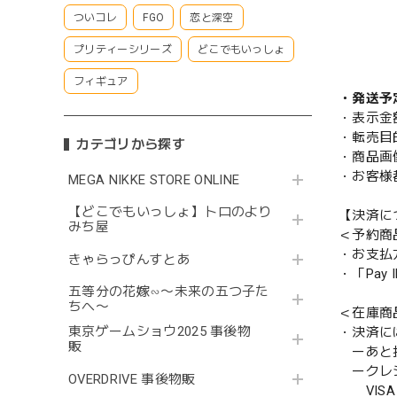
ついコレ
FGO
恋と深空
プリティーシリーズ
どこでもいっしょ
フィギュア
・発送予
・表示金
・転売目
カテゴリから探す
・商品画
・お客様
MEGA NIKKE STORE ONLINE
【どこでもいっしょ】トロのより
【決済に
みち屋
＜予約商
・お支払
きゃらっぴんすとあ
・「Pa
五等分の花嫁∽〜未来の五つ子た
ちへ〜
＜在庫商
東京ゲームショウ2025 事後物
・決済に
販
ーあと払い
ークレ
OVERDRIVE 事後物販
VISA／