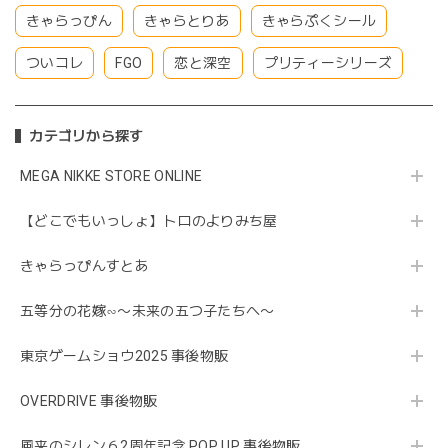
きゃらっぴん
きゃらとりあ
きゃらぷくシール
ついコレ
FGO
恋と深空
プリティーシリーズ
カテゴリから探す
MEGA NIKKE STORE ONLINE
【どこでもいっしょ】トロのよりみち屋
きゃらっぴんすとあ
五等分の花嫁∽〜未来の五つ子たちへ〜
東京ゲームショウ2025 事後物販
OVERDRIVE 事後物販
風来のシレン６2周年記念 POP UP 事後物販