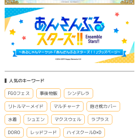
人気のキーワード
FGOフェス
事後物販
シンデレラ
リトルマーメイド
マルチャーナ
抱き枕カバー
水着
シュエン
マクスウェル
ラプラス
DORO
レッドフード
ハイスクールD×D