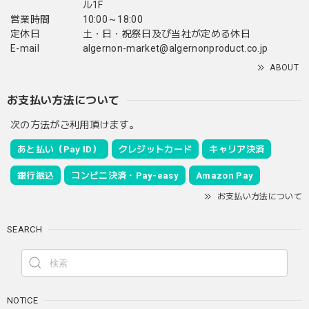
ル1F
営業時間
10:00～18:00
定休日
土・日・祝祭日及び当社が定める休日
E-mail
algernon-market@algernonproduct.co.jp
ABOUT
お支払い方法について
次の方法がご利用頂けます。
あと払い（Pay ID）
クレジットカード
キャリア決済
銀行振込
コンビニ決済・Pay-easy
Amazon Pay
お支払い方法について
SEARCH
NOTICE