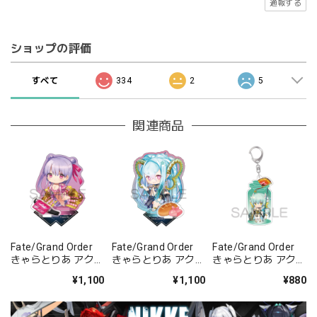
通報する
ショップの評価
すべて
334
2
5
関連商品
Fate/Grand Order
Fate/Grand Order
Fate/Grand Order
きゃらとりあ アクリ
きゃらとりあ アクリ
きゃらとりあ アクリ
ルスタンド セイバ
ルスタンド アーチャ
ルキーホルダー ラン
¥1,100
¥1,100
¥880
ー/パッションリッ
ー/ラーヴァ/ティア
サー/清姫
プ
マト