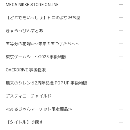
MEGA NIKKE STORE ONLINE
【どこでもいっしょ】トロのよりみち屋
きゃらっぴんすとあ
五等分の花嫁∽〜未来の五つ子たちへ〜
東京ゲームショウ2025 事後物販
OVERDRIVE 事後物販
風来のシレン６2周年記念 POP UP 事後物販
デスティニーチャイルド
≪あるじゃんマーケット限定商品≫
【タイトル】で探す