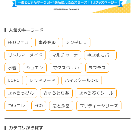
人気のキーワード
FGOフェス
事後物販
シンデレラ
リトルマーメイド
マルチャーナ
抱き枕カバー
水着
シュエン
マクスウェル
ラプラス
DORO
レッドフード
ハイスクールD×D
きゃらっぴん
きゃらとりあ
きゃらぷくシール
ついコレ
FGO
恋と深空
プリティーシリーズ
カテゴリから探す