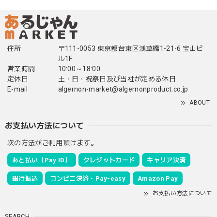
住所
〒111-0053 東京都台東区浅草橋1-21-6 宝山ビ
ル1F
営業時間
10:00～18:00
定休日
土・日・祝祭日及び当社が定める休日
E-mail
algernon-market@algernonproduct.co.jp
ABOUT
お支払い方法について
次の方法がご利用頂けます。
あと払い（Pay ID）
クレジットカード
キャリア決済
銀行振込
コンビニ決済・Pay-easy
Amazon Pay
お支払い方法について
SEARCH