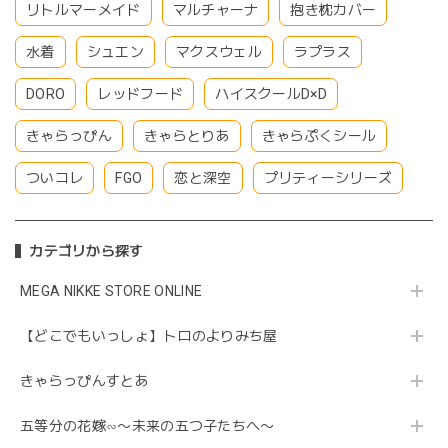
リトルマーメイド
マルチャーナ
抱き枕カバー
水着
シュエン
マクスウェル
ラプラス
DORO
レッドフード
ハイスクールD×D
きゃらっぴん
きゃらとりあ
きゃらぷくシール
ついコレ
FGO
恋と深空
プリティーシリーズ
カテゴリから探す
MEGA NIKKE STORE ONLINE
【どこでもいっしょ】トロのよりみち屋
きゃらっぴんすとあ
五等分の花嫁∽〜未来の五つ子たちへ〜