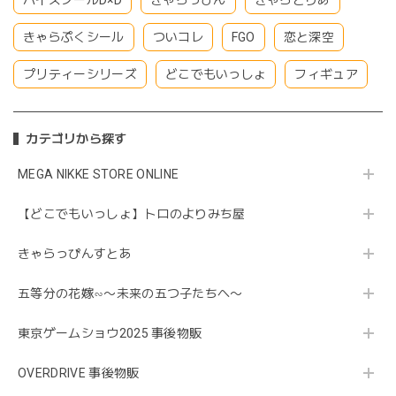
ハイスクールD×D
きゃらっぴん
きゃらとりあ
きゃらぷくシール
ついコレ
FGO
恋と深空
プリティーシリーズ
どこでもいっしょ
フィギュア
カテゴリから探す
MEGA NIKKE STORE ONLINE
【どこでもいっしょ】トロのよりみち屋
きゃらっぴんすとあ
五等分の花嫁∽〜未来の五つ子たちへ〜
東京ゲームショウ2025 事後物販
OVERDRIVE 事後物販