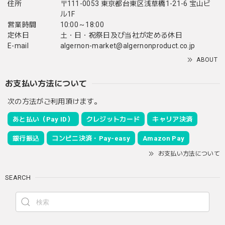
住所
〒111-0053 東京都台東区浅草橋1-21-6 宝山ビ
ル1F
営業時間
10:00～18:00
定休日
土・日・祝祭日及び当社が定める休日
E-mail
algernon-market@algernonproduct.co.jp
ABOUT
お支払い方法について
次の方法がご利用頂けます。
あと払い（Pay ID）
クレジットカード
キャリア決済
銀行振込
コンビニ決済・Pay-easy
Amazon Pay
お支払い方法について
SEARCH