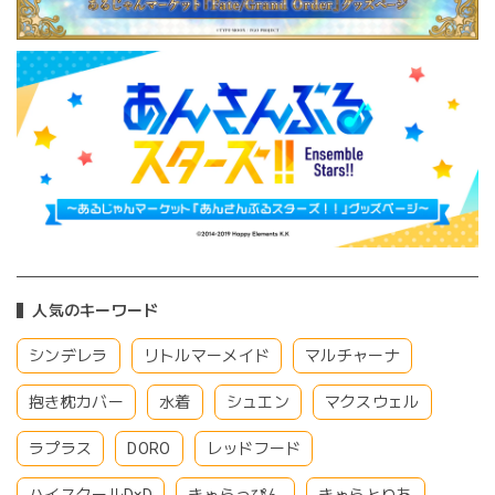
人気のキーワード
シンデレラ
リトルマーメイド
マルチャーナ
抱き枕カバー
水着
シュエン
マクスウェル
ラプラス
DORO
レッドフード