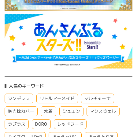
人気のキーワード
シンデレラ
リトルマーメイド
マルチャーナ
抱き枕カバー
水着
シュエン
マクスウェル
ラプラス
DORO
レッドフード