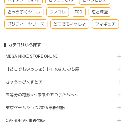
ハイスクールD×D
きゃらっぴん
きゃらとりあ
きゃらぷくシール
ついコレ
FGO
恋と深空
プリティーシリーズ
どこでもいっしょ
フィギュア
カテゴリから探す
MEGA NIKKE STORE ONLINE
【どこでもいっしょ】トロのよりみち屋
きゃらっぴんすとあ
五等分の花嫁∽〜未来の五つ子たちへ〜
東京ゲームショウ2025 事後物販
OVERDRIVE 事後物販