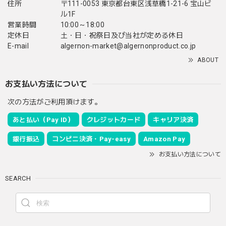
住所
〒111-0053 東京都台東区浅草橋1-21-6 宝山ビ
ル1F
営業時間
10:00～18:00
定休日
土・日・祝祭日及び当社が定める休日
E-mail
algernon-market@algernonproduct.co.jp
ABOUT
お支払い方法について
次の方法がご利用頂けます。
あと払い（Pay ID）
クレジットカード
キャリア決済
銀行振込
コンビニ決済・Pay-easy
Amazon Pay
お支払い方法について
SEARCH