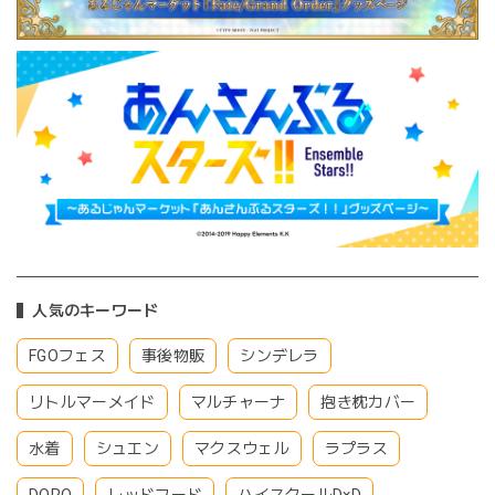
人気のキーワード
FGOフェス
事後物販
シンデレラ
リトルマーメイド
マルチャーナ
抱き枕カバー
水着
シュエン
マクスウェル
ラプラス