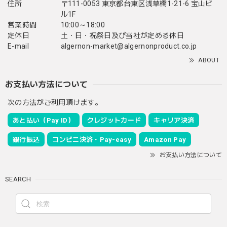
住所
〒111-0053 東京都台東区浅草橋1-21-6 宝山ビ
ル1F
営業時間
10:00～18:00
定休日
土・日・祝祭日及び当社が定める休日
E-mail
algernon-market@algernonproduct.co.jp
ABOUT
お支払い方法について
次の方法がご利用頂けます。
あと払い（Pay ID）
クレジットカード
キャリア決済
銀行振込
コンビニ決済・Pay-easy
Amazon Pay
お支払い方法について
SEARCH