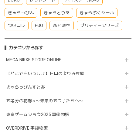
DORO
レッドフード
ハイスクールD×D
きゃらっぴん
きゃらとりあ
きゃらぷくシール
ついコレ
FGO
恋と深空
プリティーシリーズ
カテゴリから探す
MEGA NIKKE STORE ONLINE
【どこでもいっしょ】トロのよりみち屋
きゃらっぴんすとあ
五等分の花嫁∽〜未来の五つ子たちへ〜
東京ゲームショウ2025 事後物販
OVERDRIVE 事後物販